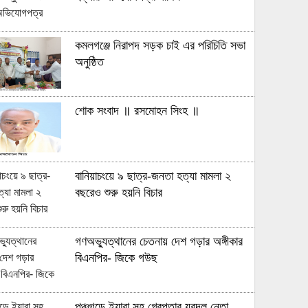
কমলগঞ্জে নিরাপদ সড়ক চাই এর পরিচিতি সভা
অনুষ্ঠিত
শোক সংবাদ ॥ রসমোহন সিংহ ॥
বানিয়াচংয়ে ৯ ছাত্র-জনতা হত্যা মামলা ২
বছরেও শুরু হয়নি বিচার
গণঅভ্যুত্থানের চেতনায় দেশ গড়ার অঙ্গীকার
বিএনপির- জিকে গউছ
পঞ্চগড়ে ইয়াবা সহ গ্রেপ্তার যুবদল নেতা