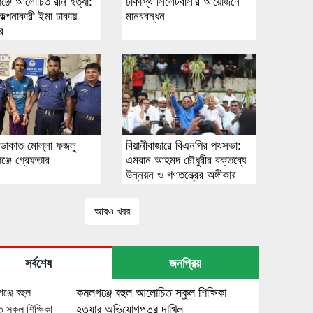
ঞ্জে আলোচিত রনি হত্যা:
ঢাকাস্থ সিলেটবাসীর আয়োজনে
কল্পনাকারী ইমা ঢাকায়
মানববন্ধন
ার
ত ডাকাত মোল্লা ফজলু
বিয়ানীবাজারে বিএনপির পথসভা:
ঞ্জে গ্রেফতার
এমরান আহমদ চৌধুরীর বক্তব্যে
উন্নয়ন ও গণতন্ত্রের অঙ্গীকার
আরও খবর
সর্বশেষ
জনপ্রিয়
কমলগঞ্জে বহুল আলোচিত স্কুল শিক্ষিকা
হত্যার অভিযোগপত্র দাখিল