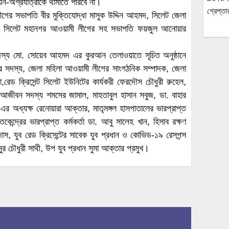
য়ন-অগ্রযাত্রাকে থামাতে পারবে না।
গের সভাপতি বীর মুক্তিযোদ্ধা মাসুক উদ্দিন আহমদ, সিলেট জেলা
ান, সিলেট মহানগর আওয়ামী লীগের সহ সভাপতি ফয়জুল আনোয়ার
ী সদস্য মো. সোয়েব আহমদ এর কুরআন তেলাওয়াতে সূচিত অনুষ্ঠানে
র সদস্য, জেলা মহিলা আওয়ামী লীগের সাংগঠনিক সম্পাদক, জেলা
,রেড ক্রিসেন্ট সিলেট ইউনিটের কার্যকরী ফেরদৌস চৌধুরী রুহেল,
আজীবন সদস্য শমসের জামাল, মাহতাবুল হাসান সবুজ, ডা. বাহার
 এর অধ্যক্ষ রেনোয়ারা আক্তার, মাতৃমঙ্গল হাসপাতালের ভারপ্রাপ্ত
েন্দ্রের ভারপ্রাপ্ত কর্মকর্তা ডা. আবু সালেহ খান, হিসাব রক্ষণ
াস, যুব রেড ক্রিসেন্টের সাবেক যুব প্রধান ও কোভিড-১৯ রেসপন্স
ানুর চৌধুরী সাথী, উপ যুব প্রধান সুমা আক্তার প্রমুখ।