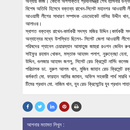
অন্যায় কাজ। কোনো অপশক্তিই প্রধানমন্ত্রী শেখ হাসিনার উন্ন
বিশেষ অতিথি হিসেবে বক্তব্য রাখেন-সিলেট মহানগর আওয়ামী লী
আওয়ামী লীগের সাধারণ সম্পাদক এডভোকেট নাসির উদ্দীন খ
আলাওর।
স্বাগত বক্তব্য রাখেন-কার্যকরী সদস্য মজির উদ্দিন।কার্যকর
অন্যান্যের মধ্যে উপস্থিত ছিলেন- সিলেট জেলা আওয়ামী লীগে
পরিষদের প্যানেল চেয়ারম্যান আমাতুজ জাহুরা রওশন জেবিন রুবা
সাইফুর রহমান খোকন, মস্তাক আহমদ পলাশ, নুরুন্নেছা হেনা, 
উদ্দিন, গুলজার আহমদ জগলু, সিলেট রেড ক্রিসেন্ট নার্সিং কলেজ
পরিচালক ডা. নুরুল আলম খান, মুজিব জাহান রেড ক্রিসেন্ট রক্তক
কর্মকর্তা মো. ফারহান আমির জামান, অফিস সহকারী পার্থ সারথি দ
টিমের প্রধান মো. নাজিম খান, যুব রেড ক্রিসেন্টের যুব প্রধান শাহ
আপনার মতামত লিখুন :