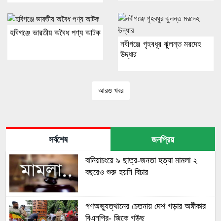
হবিগঞ্জে ভারতীয় অবৈধ পণ্য আটক
নবীগঞ্জে গৃহবধূর ঝুলন্ত মরদেহ
উদ্ধার
আরও খবর
সর্বশেষ
জনপ্রিয়
বানিয়াচংয়ে ৯ ছাত্র-জনতা হত্যা মামলা ২
বছরেও শুরু হয়নি বিচার
গণঅভ্যুত্থানের চেতনায় দেশ গড়ার অঙ্গীকার
বিএনপির- জিকে গউছ