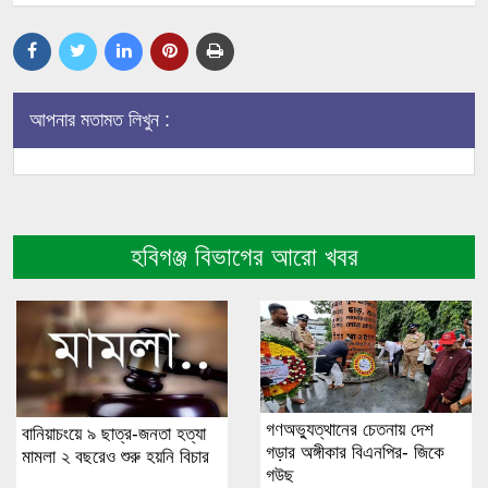
আপনার মতামত লিখুন :
হবিগঞ্জ বিভাগের আরো খবর
গণঅভ্যুত্থানের চেতনায় দেশ
বানিয়াচংয়ে ৯ ছাত্র-জনতা হত্যা
গড়ার অঙ্গীকার বিএনপির- জিকে
মামলা ২ বছরেও শুরু হয়নি বিচার
গউছ