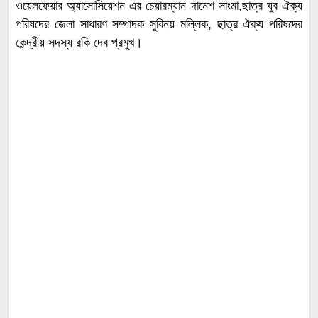
ওয়েলফেয়ার অ্যাসোসিয়েশন এর চেয়ারম্যান দানেশ সাংমা,ছাত্র যুব ঐক্য
পরিষদের জেলা সাধারণ সম্পাদক সুবিনয় মল্লিক, ছাত্র ঐক্য পরিষদের
কেন্দ্রীয় সদস্য রকি দেব প্রমুখ।