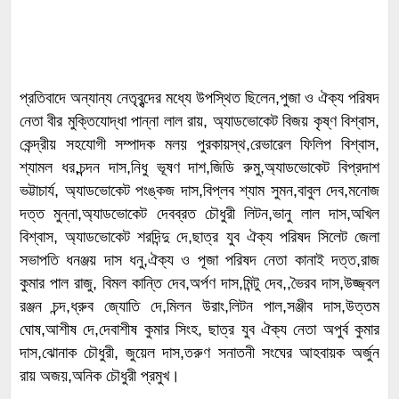
প্রতিবাদে অন্যান্য নেতৃবৃন্দের মধ্যে উপস্থিত ছিলেন,পুজা ও ঐক্য পরিষদ
নেতা বীর মুক্তিযোদ্ধা পান্না লাল রায়, অ্যাডভোকেট বিজয় কৃষ্ণ বিশ্বাস,
কেন্দ্রীয় সহযোগী সম্পাদক মলয় পুরকায়স্থ,রেভারেল ফিলিপ বিশ্বাস,
শ্যামল ধর,চন্দন দাস,নিধু ভূষণ দাশ,জিডি রুমু,অ্যাডভোকেট বিপ্রদাশ
ভট্টাচার্য, অ্যাডভোকেট পংঙ্কজ দাস,বিপ্লব শ্যাম সুমন,বাবুল দেব,মনোজ
দত্ত মুন্না,অ্যাডভোকেট দেবব্রত চৌধুরী লিটন,ভানু লাল দাস,অখিল
বিশ্বাস, অ্যাডভোকেট শরদিন্দু দে,ছাত্র যুব ঐক্য পরিষদ সিলেট জেলা
সভাপতি ধনঞ্জয় দাস ধনু,ঐক্য ও পূজা পরিষদ নেতা কানাই দত্ত,রাজ
কুমার পাল রাজু, বিমল কান্তি দেব,অর্পণ দাস,মিন্টু দেব,,ভৈরব দাস,উজ্জ্বল
রঞ্জন চন্দ,ধ্রুব জ্যোতি দে,মিলন উরাং,লিটন পাল,সঞ্জীব দাস,উত্তম
ঘোষ,আশীষ দে,দেবাশীষ কুমার সিংহ, ছাত্র যুব ঐক্য নেতা অপুর্ব কুমার
দাস,ঝোনাক চৌধুরী, জুয়েল দাস,তরুণ সনাতনী সংঘের আহবায়ক অর্জুন
রায় অজয়,অনিক চৌধুরী প্রমুখ।