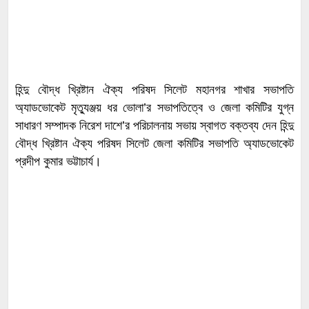
হিন্দু বৌদ্ধ খ্রিষ্টান ঐক্য পরিষদ সিলেট মহানগর শাখার সভাপতি
অ্যাডভোকেট মৃত্যুঞ্জয় ধর ভোলা’র সভাপতিত্বে ও জেলা কমিটির যুগ্ন
সাধারণ সম্পাদক নিরেশ দাশে’র পরিচালনায় সভায় স্বাগত বক্তব্য দেন হিন্দু
বৌদ্ধ খ্রিষ্টান ঐক্য পরিষদ সিলেট জেলা কমিটির সভাপতি অ্যাডভোকেট
প্রদীপ কুমার ভট্টাচার্য।