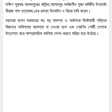
দক্ষিণ সুরমার আলমপুরের বাসিন্দা,আলমপুর সার্বজনীন পূজা কমিটির উপদেষ্টা
ধীরাজ পাল হত্যাকাণ্ডের রহস্য উদঘাটন ও বিচার দাবি করেন।
বক্তারা বলেন সরকারের বড় বড় সাফল্য ও অর্জনকে বিনষ্টকারী শক্তির
বিরুদ্ধে অবিলম্বে ব্যবস্থা না নেওয়া হলে এক শ্রেণির গোষ্ঠী দেশকে
উত্তপ্ত করে সাম্প্রদায়িক কালিমা লেপন করতে মরিয়া হয়ে উঠেছে।