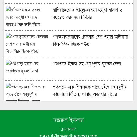
বানিয়াচংয়ে ৯ ছাত্র-জনতা হত্যা মামলা ২
বছরেও শুরু হয়নি বিচার
গণঅভ্যুত্থানের চেতনায় দেশ গড়ার অঙ্গীকার
বিএনপির- জিকে গউছ
পঞ্চগড়ে ইয়াবা সহ গ্রেপ্তার যুবদল নেতা
পঞ্চগড়ে এক শিক্ষককে গাছে বেঁধে মধ্যযুগীয়
কায়দায় নির্যাতন, থানায় এজাহার দায়ের
নজরুল ইসলাম
শেখ হাসিনার দুঃসাহসিক ডিসেম্বর অভিযাত্রা
সরকার কী তাকে ঠেকাতে পারবে ||
চেয়ারম্যান
nazrul@thesylhetpost.com