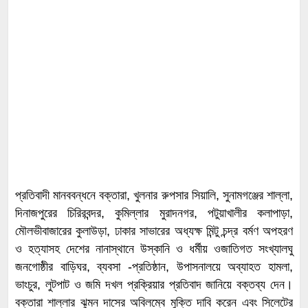
প্রতিবাদী মানববন্ধনে বক্তারা, খুলনার রুপসার সিয়ালি, সুনামগঞ্জের শাল্লা,
দিনাজপুরের চিরিরবন্দর, কুমিল্লার মুরাদনগর, পটুয়াখালীর কলাপাড়া,
মৌলভীবাজারের কুলাউড়া, ঢাকার সাভারের অধ্যক্ষ মিন্টু চন্দ্র বর্মণ অপহরণ
ও হত্যাসহ দেশের নানাস্থানে উস্কানি ও ধর্মীয় ওজাতিগত সংখ্যালঘু
জনগোষ্ঠীর বাড়িঘর, ব্যবসা -প্রতিষ্ঠান, উপাসনালয়ে অব্যাহত হামলা,
ভাংচুর, লুটপাট ও জমি দখল প্রক্রিয়ার প্রতিবাদ জানিয়ে বক্তব্য দেন।
বক্তারা শাল্লার ঝুমন দাসের অবিলম্বে মুক্তি দাবি করেন এবং সিলেটের