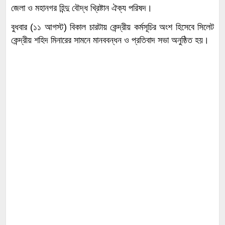
জেলা ও মহানগর হিন্দু বৌদ্ধ খ্রিষ্টান ঐক্য পরিষদ।
বুধবার (১১ আগস্ট) বিকাল চারটায় কেন্দ্রীয় কর্মসূচির অংশ হিসেবে সিলেট
কেন্দ্রীয় শহিদ মিনারের সামনে মানববন্ধন ও প্রতিবাদ সভা অনুষ্ঠিত হয়।