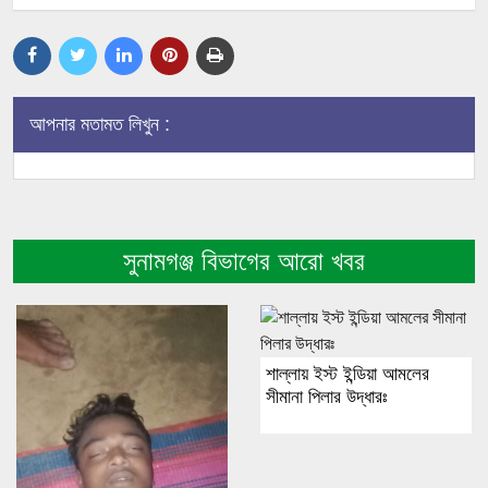
আপনার মতামত লিখুন :
সুনামগঞ্জ বিভাগের আরো খবর
শাল্লায় ইস্ট ইন্ডিয়া আমলের
সীমানা পিলার উদ্ধারঃ