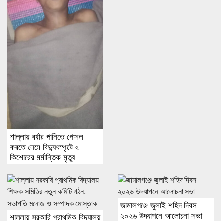
শাল্লায় বর্ষার পানিতে গোসল
করতে নেমে বিদ্যুৎস্পৃষ্টে ২
কিশোরের মর্মান্তিক মৃত্যু
জামালগঞ্জে জুলাই শহিদ দিবস
২০২৬ উদযাপনে আলোচনা সভা
শাল্লায় সরকারি প্রাথমিক বিদ্যালয়