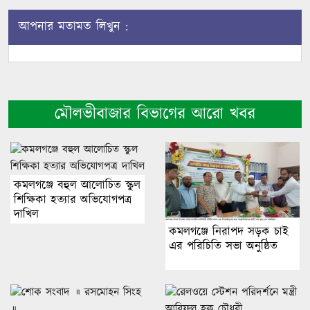
আপনার মতামত লিখুন :
মৌলভীবাজার বিভাগের আরো খবর
কমলগঞ্জে বহুল আলোচিত স্কুল
শিক্ষিকা হত্যার অভিযোগপত্র
দাখিল
কমলগঞ্জে নিরাপদ সড়ক চাই
এর পরিচিতি সভা অনুষ্ঠিত