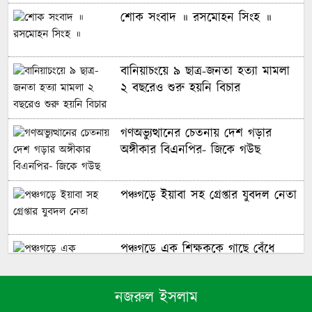
শোক সংবাদ ॥ রসমোহন সিংহ ॥
বানিয়াচংয়ে ৯ ছাত্র-জনতা হত্যা মামলা
২ বছরেও শুরু হয়নি বিচার
গণঅভ্যুত্থানের চেতনায় দেশ গড়ার
অঙ্গীকার বিএনপির- জিকে গউছ
পঞ্চগড়ে ইয়াবা সহ গ্রেপ্তার যুবদল নেতা
পঞ্চগড়ে এক শিক্ষককে গাছে বেঁধে
মধ্যযুগীয় কায়দায় নির্যাতন, থানায়
এজাহার দায়ের
নজরুল ইসলাম