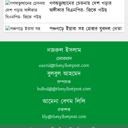
গণঅভ্যুত্থানের চেতনায় দেশ গড়ার
অঙ্গীকার বিএনপির- জিকে গউছ
পঞ্চগড়ে ইয়াবা সহ গ্রেপ্তার যুবদল নেতা
নজরুল ইসলাম
পঞ্চগড়ে এক শিক্ষককে গাছে বেঁধে
মধ্যযুগীয় কায়দায় নির্যাতন, থানায়
চেয়ারম্যান
এজাহার দায়ের
nazrul@thesylhetpost.com
বুলবুল আহমেদ
সম্পাদক
bulbul@@thesylhetpost.com
শেখ হাসিনার দুঃসাহসিক ডিসেম্বর
অভিযাত্রা সরকার কী তাকে ঠেকাতে
আমেনা বেগম লিলি
পারবে ||
প্রকাশক
lily@thesylhetpost.com
হবিগঞ্জে ভারতীয় অবৈধ পণ্য আটক