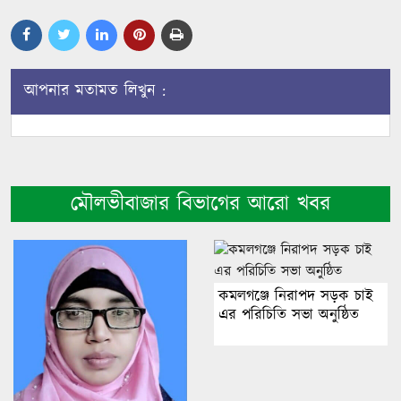
আপনার মতামত লিখুন :
মৌলভীবাজার বিভাগের আরো খবর
কমলগঞ্জে নিরাপদ সড়ক চাই
এর পরিচিতি সভা অনুষ্ঠিত