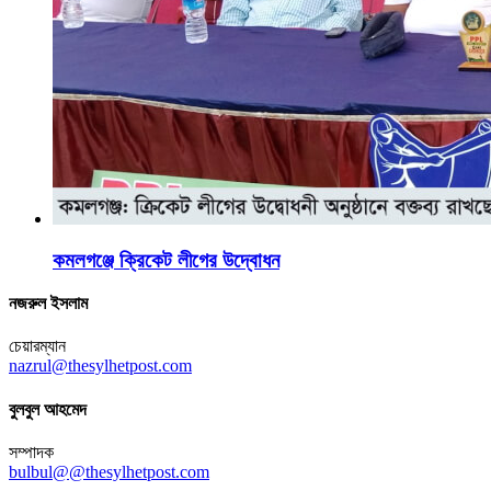
কমলগঞ্জে ক্রিকেট লীগের উদ্বোধন
নজরুল ইসলাম
চেয়ারম্যান
nazrul@thesylhetpost.com
বুলবুল আহমেদ
সম্পাদক
bulbul@@thesylhetpost.com