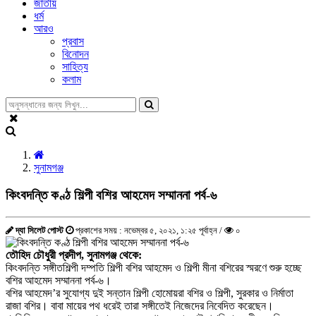
জাতীয়
ধর্ম
আরও
প্রবাস
বিনোদন
সাহিত্য
কলাম
সুনামগঞ্জ
কিংবদন্তি কণ্ঠ শিল্পী বশির আহমেদ সম্মাননা পর্ব-৬
দ্যা সিলেট পোস্ট
প্রকাশের সময় : নভেম্বর ৫, ২০২১, ১:২৫ পূর্বাহ্ন /
০
তৌহিদ চৌধুরী প্রদীপ, সুনামগঞ্জ থেকে:
কিংবদন্তি সঙ্গীতশিল্পী দম্পতি শিল্পী বশির আহমেদ ও শিল্পী মীনা বশিরের স্মরণে শুরু হচ্ছে
বশির আহমেদ সম্মাননা পর্ব-৬।
বশির আহমেদ’র সুযোগ্য দুই সন্তান শিল্পী হোমােয়রা বশির ও শিল্পী, সুরকার ও নির্মাতা
রাজা বশির। বাবা মায়ের পথ ধরেই তারা সঙ্গীতেই নিজেদের নিবেদিত করেছেন।