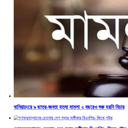
বানিয়াচংয়ে ৯ ছাত্র-জনতা হত্যা মামলা ২ বছরেও শুরু হয়নি বিচার