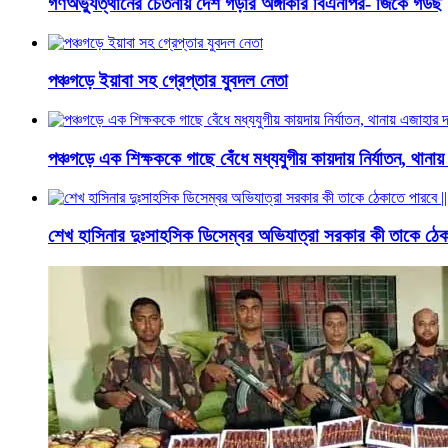
গণঅভ্যুত্থানের চেতনায় দেশ গড়ার অঙ্গীকার বিএনপির- জিকে গউছ
পঞ্চগড়ে ইয়াবা সহ গ্রেপ্তার যুবদল নেতা
পঞ্চগড়ে এক শিক্ষককে গাছে বেঁধে মধ্যযুগীয় কায়দায় নির্যাতন, থানা
শেখ হাসিনার দুঃসাহসিক ডিসেম্বর অভিযাত্রা সরকার কী তাকে ঠেক