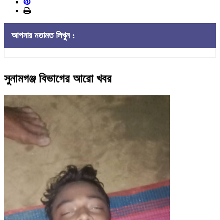
আপনার মতামত লিখুন :
সুনামগঞ্জ বিভাগের আরো খবর