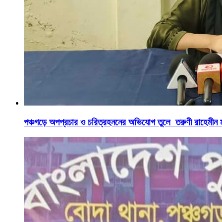
পঞ্চগড়ে অপপ্রচার ও চরিত্রহননের অভিযোগ তুলে তরুণী রাহেমীন 