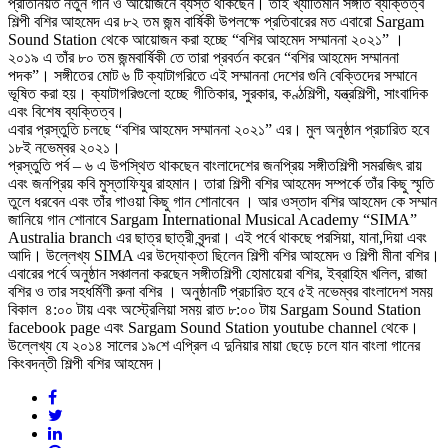
প্রতিনিয়ত নতুন গান ও আয়োজনে ব্যস্ত থাকছেন। তাই খ্যাতিমান সঙ্গীত ব্যক্তিত্ব
শিল্পী বশির আহমেদ এর ৮২ তম জন্ম বার্ষিকী উপলক্ষে প্রতিবারের মত এবারো Sargam
Sound Station থেকে আয়োজন করা হচ্ছে “বশির আহমেদ সম্মাননা ২০২১” ।
২০১৯ এ তাঁর ৮০ তম জন্মবার্ষিকী তে তারা প্রবর্তন করেন “বশির আহমেদ সম্মাননা
পদক”। সঙ্গীতের মোট ৬ টি ক্যাটাগরিতে এই সম্মাননা দেশের গুনি বেক্তিদের সম্মানে
ভূষিত করা হয়। ক্যাটাগরিগুলো হচ্ছে গীতিকার, সুরকার, কণ্ঠশিল্পী, যন্ত্রশিল্পী, সাংবাদিক
এবং বিশেষ ব্যক্তিত্ব।
এবার প্রস্তুতি চলছে “বশির আহমেদ সম্মাননা ২০২১” এর। মুল অনুষ্ঠান প্রচারিত হবে
১৮ই নভেম্বর ২০২১।
প্রস্তুতি পর্ব – ৬ এ উপস্থিত থাকছেন বাংলাদেশের জনপ্রিয় সঙ্গীতশিল্পী সমরজিৎ রায়
এবং জনপ্রিয় কবি মুস্তাফিযুর রাহমান। তারা শিল্পী বশির আহমেদ সম্পর্কে তাঁর কিছু স্মৃতি
তুলে ধরবেন এবং তাঁর গাওয়া কিছু গান শোনাবেন । আর ওস্তাদ বশির আহমেদ কে সম্মান
জানিয়ে গান শোনাবে Sargam International Musical Academy “SIMA”
Australia branch এর ছাত্র ছাত্রী বৃন্দরা। এই পর্বে থাকছে পরসিয়া, যানা,দিয়া এবং
আদি। উল্লেখ্য SIMA এর উদ্যোক্তা ছিলেন শিল্পী বশির আহমেদ ও শিল্পী মীনা বশির।
এবারের পর্বে অনুষ্ঠান সঞ্চালনা করছেন সঙ্গীতশিল্পী হোমায়েরা বশির, ইব্রাহিম খলিল, রাজা
বশির ও তার সহধর্মিণী রুনা বশির । অনুষ্ঠানটি প্রচারিত হবে ৫ই নভেম্বর বাংলাদেশ সময়
বিকাল ৪:০০ টায় এবং অস্ট্রেলিয়া সময় রাত ৮:০০ টায় Sargam Sound Station
facebook page এবং Sargam Sound Station youtube channel থেকে।
উল্লেখ্য যে ২০১৪ সালের ১৯শে এপ্রিল এ দুনিয়ার মায়া ছেড়ে চলে যান বাংলা গানের
কিংবদন্তী শিল্পী বশির আহমেদ।