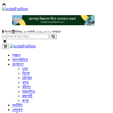
সিলেট
শনিবার, ০৮ অগাস্ট ২০২৬, ০৩:০১ অপরাহ্ন
প্রচ্ছদ
আন্তর্জাতিক
বাংলাদেশ
ঢাকা
সিলেট
চট্টগ্রাম
খুলনা
বরিশাল
ময়মনসিংহ
রাজশাহী
রংপুর
অর্থনীতি
খেলাধুলা