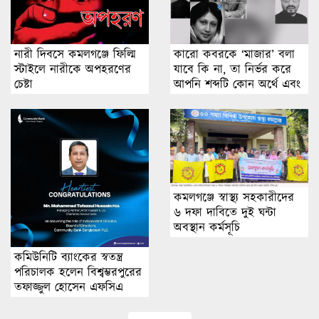
কারো কবরকে ‘মাজার’ বলা
নারী দিবসে কমলগঞ্জে ফিল্মি
যাবে কি না, তা নির্ভর করে
স্টাইলে নারীকে অপহরণের
আপনি শব্দটি কোন অর্থে এবং
চেষ্টা
কার ক্ষেত্রে ব্যবহার করছেন
তার ওপর।
কমলগঞ্জে স্বাস্থ্য সহকারীদের
৬ দফা দাবিতে দুই ঘন্টা
অবস্থান কর্মসূচি
কমিউনিটি ব্যাংকের স্বতন্ত্র
পরিচালক হলেন বিশ্বম্ভরপুরের
তফাজ্জুল হোসেন এফসিএ