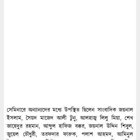
সেমিনারে অন্যান্যদের মধ্যে উপস্থিত ছিলেন সাংবাদিক জয়নাল
ইসলাম, সৈয়দ মাজেদ আলী টুনু, আলহাজ্ব লিলু মিয়া, শেখ
জাহেদুর রহমান, আব্দুল হাফিজ বক্কর, জয়নাল উদ্দিন শিবুল,
জুয়েল চৌধুরী, তরফদার ফারুক, পলাশ আহমদ, আমিনুল