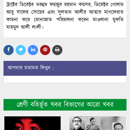
ট্রাষ্টের ডিরেক্টর মরহুম ফয়জুর রহমান কয়সর, ডিরেক্টর গোলাম
আবু সালেহ সোয়েব এবং সুলতান আলীর আত্মার মাগফেরাত
কামনা করে মোনাজাত পরিচালনা করেন মাওলানা মুফতি
মাহমুদ আলী লংলী।
আপনার মতামত লিখুন :
শ্রেণী বহির্ভূত খবর বিভাগের আরো খবর