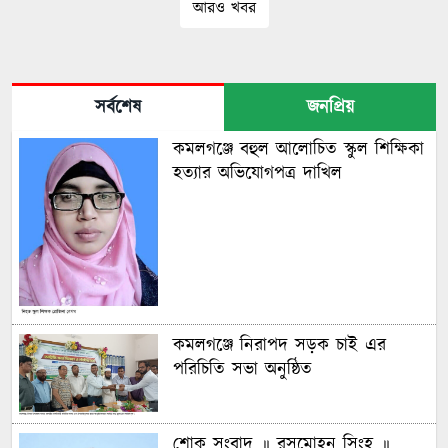
আরও খবর
সর্বশেষ
জনপ্রিয়
কমলগঞ্জে বহুল আলোচিত স্কুল শিক্ষিকা
হত্যার অভিযোগপত্র দাখিল
কমলগঞ্জে নিরাপদ সড়ক চাই এর
পরিচিতি সভা অনুষ্ঠিত
শোক সংবাদ ॥ রসমোহন সিংহ ॥