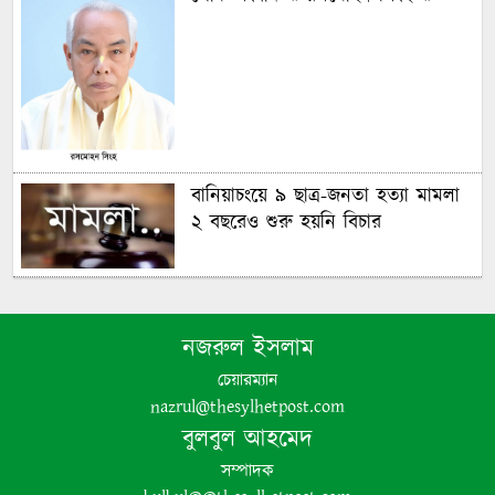
বানিয়াচংয়ে ৯ ছাত্র-জনতা হত্যা মামলা
২ বছরেও শুরু হয়নি বিচার
গণঅভ্যুত্থানের চেতনায় দেশ গড়ার
অঙ্গীকার বিএনপির- জিকে গউছ
নজরুল ইসলাম
চেয়ারম্যান
পঞ্চগড়ে ইয়াবা সহ গ্রেপ্তার যুবদল নেতা
nazrul@thesylhetpost.com
বুলবুল আহমেদ
সম্পাদক