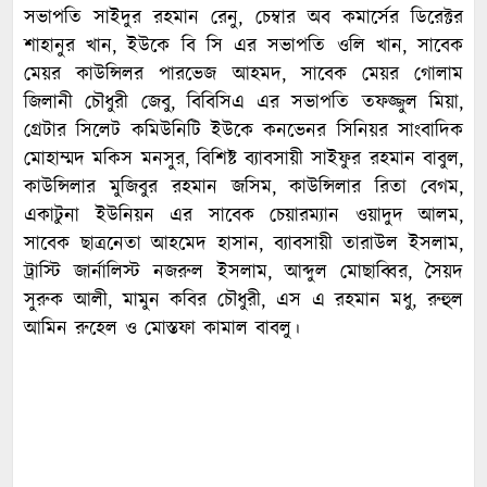
সভাপতি সাইদুর রহমান রেনু, চেম্বার অব কমার্সের ডিরেক্টর
শাহানুর খান, ইউকে বি সি এর সভাপতি ওলি খান, সাবেক
মেয়র কাউন্সিলর পারভেজ আহমদ, সাবেক মেয়র গোলাম
জিলানী চৌধুরী জেবু, বিবিসিএ এর সভাপতি তফজ্জুল মিয়া,
গ্রেটার সিলেট কমিউনিটি ইউকে কনভেনর সিনিয়র সাংবাদিক
মোহাম্মদ মকিস মনসুর, বিশিষ্ট ব্যাবসায়ী সাইফুর রহমান বাবুল,
কাউন্সিলার মুজিবুর রহমান জসিম, কাউন্সিলার রিতা বেগম,
একাটুনা ইউনিয়ন এর সাবেক চেয়ারম্যান ওয়াদুদ আলম,
সাবেক ছাত্রনেতা আহমেদ হাসান, ব্যাবসায়ী তারাউল ইসলাম,
ট্রাস্টি জার্নালিস্ট নজরুল ইসলাম, আব্দুল মোছাব্বির, সৈয়দ
সুরুক আলী, মামুন কবির চৌধুরী, এস এ রহমান মধু, রুহুল
আমিন রুহেল ও মোস্তফা কামাল বাবলু।