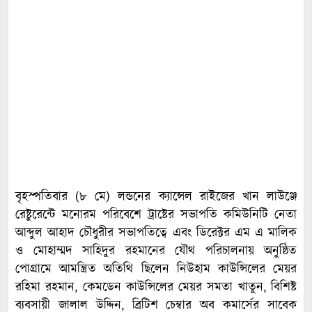
বৃহস্পতিবার (৮ মে) লন্ডনের ক্যান্সেল রাইজের খান লাউঞ্জে
রেষ্টুরেন্টে মনোরম পরিবেশে ট্রাষ্টের সভাপতি কমিউনিটি নেতা
আব্দুল আহাদ চৌধুরীর সভাপতিত্বে এবং ডিরেক্টর এম এ মালিক
ও মোহাম্মদ সাহিদুর রহমানের যৌথ পরিচালনায় অনুষ্ঠিত
পোগ্রামে আমন্ত্রিত অতিথি ছিলেন নিউহাম কাউন্সিলের মেয়র
রহিমা রহমান, কেমডেন কাউন্সিলের মেয়র সমতা খাতুন, বিশিষ্ট
ব্যবসায়ী জালাল উদ্দিন, ব্রিটিশ চেম্বার অব কমার্সের সাবেক