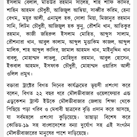
ইসলাম বেলাল, মতিউর রহমান সালেহ, শাহ শাফি কাদির,
শাহিন আহমদ চৌধুরী, আজিজুল আম্বিয়া, সাব্বীর করিম, হেনা
বেগম,, ময়ুর আলী, এনামুল হক, দোলা মিয়া, মিজানুর রহমান
সানি, লিটন চৌধুরী, আজিজুল হক ঝুনু, রৌশনি খান, আতিকুর
রহমান, কাজী জহিরুল ইসলাম মোহিত, আব্দুস সালাম,
রৌশনারা খান, আবুল কালাম, আব্দুল মুত্তাকিম কাজল, আব্দুল
মালিক, শাহ আব্দুল কাদির, জামাল আহমদ খান, মাইনুদ্দিন খান
বাবলু, মোহাম্মদ লাভলু, মোহিদুর রহমান, আবুল হোসেন,
ইকবাল আহমদ, ইসফাক চৌধুরী, মোহাম্মদ ওয়ারিস আলী
ওলিল প্রমুখ।
বক্তারা ট্রাষ্টের বিগত দিনের কার্যক্রমের ভূয়সী প্রশংসা করে
বলেন, বিগত ২২ বছর ধরে মৌলভীবাজার ওয়েলফেয়ার এন্ড
এডুকেশন ট্রাস্ট ইউকে মৌলভীবাজার জেলায় শিক্ষা থেকে
পিছিয়ে পড়া গরিব ও মেধাবী ছাত্রদের বৃত্তি প্রদান করে আসছে,
যা সর্বমহলে প্রশংসা কুড়িয়েছে। তাছাড়া বিশেষ করে
কোভিড-১৯ সহ বাংলাদেশের বন্যা দুর্যোগ সহ এই সংগঠন
মৌলভীবাজারের মানুষের পাশে দাড়িয়েছে।