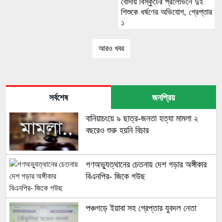
বোদায় বিস্কুটের প্রলোভনে দুই
শিশুকে ধর্ষণের অভিযোগ, গ্রেপ্তার
১
আরও খবর
সর্বশেষ
জনপ্রিয়
বানিয়াচংয়ে ৯ ছাত্র-জনতা হত্যা মামলা ২
বছরেও শুরু হয়নি বিচার
গণঅভ্যুত্থানের চেতনায় দেশ গড়ার অঙ্গীকার
বিএনপির- জিকে গউছ
পঞ্চগড়ে ইয়াবা সহ গ্রেপ্তার যুবদল নেতা