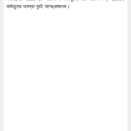
কাউয়ুমের অবস্থা খুবই আশঙ্কাজনক।