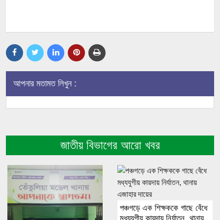
আপনার মতামত লিখুন :
জাতীয় বিভাগের আরো খবর
পঞ্চগড়ে এক শিক্ষককে গাছে বেঁধে
মধ্যযুগীয় কায়দায় নির্যাতন, থানায়