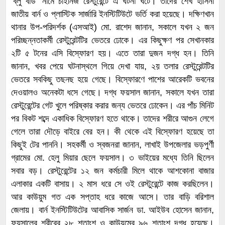
‘ব্লু বার্ড’ নামে চাইনিজ রেস্টুরেন্টে এ ঘটনা ঘটে। তাদের শেখ হাসিনা
জাতীয় বার্ন ও প্লাস্টিক সার্জারি ইনস্টিটিউটে ভর্তি করা হয়েছে। দক্ষিণখান
থানার উপ-পরিদর্শক (এসআই) মো. রাশেদ জানান, সকালে যখন ২ জন
পরিচ্ছন্নতাকর্মী রেস্টুরেন্টটির ভেতরে ঢোকে। এর কিছুক্ষণ পর সেখানকার
২টি ৫ টনের এসি বিস্ফোরণ হয়। এতে তারা দুজন দগ্ধ হন। তিনি
জানান, খবর পেয়ে ঘটনাস্থলে গিয়ে দেখা যায়, ২য় তলার রেস্টুরেন্টটির
ভেতরে সবকিছু তছনছ হয়ে গেছে। বিস্ফোরণে পাশের আরেকটি ভবনের
দেওয়ালও অনেকটা ধসে গেছে। দগ্ধ ফয়সাল জানান, সকালে যখন তারা
রেস্টুরেন্টের গেট খুলে পরিষ্কার করার জন্য ভেতরে ঢোকেন। এর পাঁচ মিনিট
পর বিকট শব্দে একাধিক বিস্ফোরণ হতে থাকে। তাদের শরীরে আগুন লেগে
গেলে তারা দৌড়ে বাইরে বের হন। কী থেকে এই বিস্ফোরণ হয়েছে তা
কিছুই টের পাননি। সহকর্মী ও স্বজনরা জানান, লাখাই উপজেলার ভড়পুর্ণী
গ্রামের মো. হেলু মিয়ার ছেলে ফয়সাল। ৩ ভাইয়ের মধ্যে তিনি ছিলেন
সবার বড়। রেস্টুরেন্টের ১২ জন কর্মচারী মিলে থাকে আশকোনা বাজার
এলাকার একটি বাসায়। ২ মাস ধরে সে ওই রেস্টুরেন্টে কাজ করছিলেন।
আর কাউয়ুম গত এক সপ্তাহ ধরে কাজে আসে। তার বাড়ি বরিশাল
জেলায়। বার্ন ইনস্টিটিউটের আবাসিক সার্জন ডা. আইউব হোসেন জানান,
ফয়সালের শরীরের ২৮ শতাংশ ও কাউয়ুমের ৯৬ শতাংশ দগ্ধ হয়েছে।