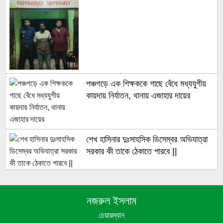
পঞ্চগড়ে এক শিক্ষককে গাছে বেঁধে মধ্যযুগীয়
কায়দায় নির্যাতন, থানায় এজাহার দায়ের
শেখ হাসিনার দুঃসাহসিক ডিসেম্বর অভিযাত্রা
সরকার কী তাকে ঠেকাতে পারবে ||
হবিগঞ্জে ভারতীয় অবৈধ পণ্য আটক
নজরুল ইসলাম
চেয়ারম্যান