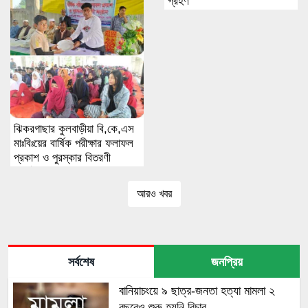
গ্রহণ
ঝিকরগাছার কুলবাড়ীয়া বি,কে,এস
মাঃবিঃয়ের বার্ষিক পরীক্ষার ফলাফল
প্রকাশ ও পুরস্কার বিতরণী
অনুষ্ঠিত।
আরও খবর
সর্বশেষ
জনপ্রিয়
বানিয়াচংয়ে ৯ ছাত্র-জনতা হত্যা মামলা ২
বছরেও শুরু হয়নি বিচার