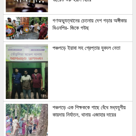
গণঅভ্যুত্থানের চেতনায় দেশ গড়ার অঙ্গীকার
বিএনপির- জিকে গউছ
পঞ্চগড়ে ইয়াবা সহ গ্রেপ্তার যুবদল নেতা
পঞ্চগড়ে এক শিক্ষককে গাছে বেঁধে মধ্যযুগীয়
কায়দায় নির্যাতন, থানায় এজাহার দায়ের