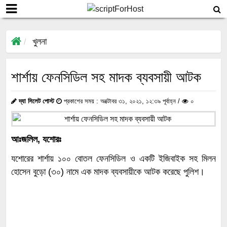
খুলনা
শার্শায় ফেনসিডিল সহ মাদক ব্যবসায়ী আটক
দ্যা সিলেট পোস্ট
প্রকাশের সময় : অক্টোবর ৩১, ২০২১, ১২:৩৯ পূর্বাহ্ন /
০
আঃজলিল, যশোরঃ
যশোরের শার্শায় ১০০ বোতল ফেনসিডিল ও একটি ইজিবাইক সহ মিলন
হোসেন বুড়ো (৩০) নামে এক মাদক ব্যবসায়ীকে আটক করেছে পুলিশ।