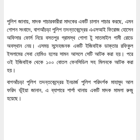
পুলিশ জানায়, মাদক পাচারকারীরা মাদকের একটি চালান পাচার করছে, এমন
গোপন সংবাদে, বাগআঁচড়া পুলিশ তদন্তকেন্দ্রের এএসআই ফিরোজ হোসেন
অফিসার ফোর্স নিয়ে বসতপুর গ্রামস্থ গোগা টু সাতমাইল গামী রোডে
অবস্থান নেয়। এসময় সন্দেহজনক একটি ইজিবাইক ডাক্তার রফিকুল
ইসলামের সেবা হোমিও হলের সামন আসলে সেটি আটক করা হয়। পরে
ওই ইজিবাইক থেকে ১০০ বোতল ফেনসিডিল সহ মিলনকে আটক করা
হয়।
বাগআঁচড়া পুলিশ তদন্তকেন্দ্রের ইনচার্জ পুলিশ পরিদর্শক মাহামুদ আল
ফরিদ ভূঁইয়া জানান, এ ব্যাপারে শার্শা থানায় একটি মাদক মামলা রুজু
হয়েছে।