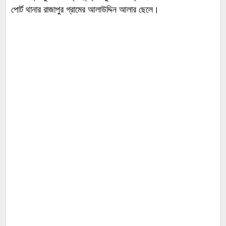
পোর্ট থানার রাজাপুর গ্রামের আলাউদ্দিন আলার ছেলে।