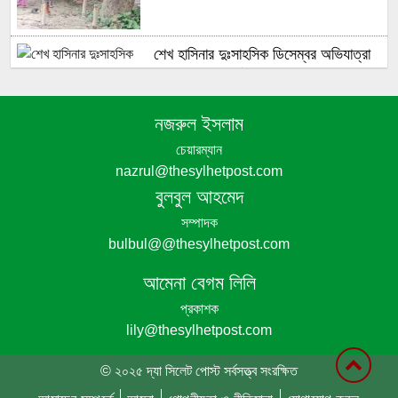
শেখ হাসিনার দুঃসাহসিক ডিসেম্বর অভিযাত্রা
সরকার কী তাকে ঠেকাতে পারবে ||
নজরুল ইসলাম
হবিগঞ্জে ভারতীয় অবৈধ পণ্য আটক
চেয়ারম্যান
nazrul@thesylhetpost.com
বুলবুল আহমেদ
নবীগঞ্জে গৃহবধূর ঝুলন্ত মরদেহ উদ্ধার
সম্পাদক
bulbul@@thesylhetpost.com
পঞ্চগড়ে অপপ্রচার ও চরিত্রহননের অভিযোগ
আমেনা বেগম লিলি
তুলে তরুণী রাহেমীন মারিয়া এলিনের সংবাদ
প্রকাশক
সম্মেলন
lily@thesylhetpost.com
বোদায় বিস্কুটের প্রলোভনে দুই শিশুকে ধর্ষণের
© ২০২৫ দ্যা সিলেট পোস্ট সর্বসত্ত্ব সংরক্ষিত
অভিযোগ, গ্রেপ্তার ১