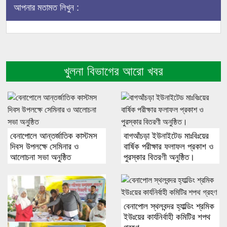
আপনার মতামত লিখুন :
খুলনা বিভাগের আরো খবর
বেনাপোলে আন্তর্জাতিক কাস্টমস
বাগআঁচড়া ইউনাইটেড মাঃবিঃয়ের
দিবস উপলক্ষে সেমিনার ও
বার্ষিক পরীক্ষার ফলাফল প্রকাশ ও
আলোচনা সভা অনুষ্ঠিত
পুরস্কার বিতরণী অনুষ্ঠিত।
বেনাপোল স্থলবন্দর হ্যাল্ডিং শ্রমিক
ইউঃয়ের কার্যনির্বাহী কমিটির শপথ