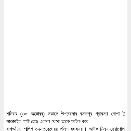
শনিবার (৩০ অক্টোবর) সকালে উপজেলার বসতপুর গ্রামস্থ গোগা টু
সাতমাইল গামী রোড এলাকা থেকে তাকে আটক করে
বাগআঁচড়া পুলিশ তদন্তকেন্দ্রের পুলিশ সদস্যরা। আটক মিলন বেনাপোল