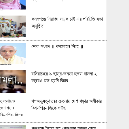
কমলগঞ্জে নিরাপদ সড়ক চাই এর পরিচিতি সভা
অনুষ্ঠিত
শোক সংবাদ ॥ রসমোহন সিংহ ॥
বানিয়াচংয়ে ৯ ছাত্র-জনতা হত্যা মামলা ২
বছরেও শুরু হয়নি বিচার
গণঅভ্যুত্থানের চেতনায় দেশ গড়ার অঙ্গীকার
বিএনপির- জিকে গউছ
পঞ্চগড়ে ইয়াবা সহ গ্রেপ্তার যুবদল নেতা