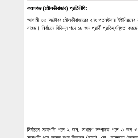
কমলগঞ্জ (মৌলভীবাজার) প্রতিনিধি:
আগামী ৩০ অক্টোবর মৌলভীবাজারের ২নং পতনঊষার ইউনিয়নের কমলগ
যাচ্ছে। নির্বাচনে বিভিন্ন পদে ১৮ জন প্রার্থী প্রতিদ্বন্ধিতা কর
নির্বাচনে সভাপতি পদে ২ জন, সাধারণ সম্পাদক পদে ৩ জন ও স
সভাপতি পদে আবুল বশর জিল্লুল (ছাতা), মো. মোস্তফা (আনার