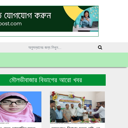
মৌলভীবাজার বিভাগের আরো খবর