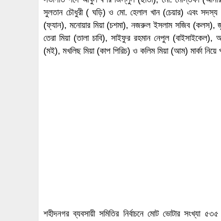
সুলতান চৌধুরী ( ঘড়ি) ও মো. হেলাল খান (চেয়ার) এবং সদস্
(ফ্যান), মনোয়ার মিয়া (চশমা), নজরুল ইসলাম সজিব (কলস), জ
তেরা মিয়া (তালা চাবি), সাইফুর রহমান নেপুল (বাইসাইকেল)
(মই), মখলিছ মিয়া (কাপ পিরিচ) ও কলিম মিয়া (আম) মার্কা নিয়ে 
শহীদনগর ব্যবসায়ী সমিতির নির্বাচনে মোট ভোটার সংখ্যা ৫৩৫ জ