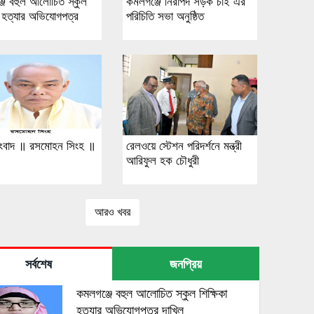
জে বহুল আলোচিত স্কুল
কমলগঞ্জে নিরাপদ সড়ক চাই এর
া হত্যার অভিযোগপত্র
পরিচিতি সভা অনুষ্ঠিত
ংবাদ ॥ রসমোহন সিংহ ॥
রেলওয়ে স্টেশন পরিদর্শনে মন্ত্রী
আরিফুল হক চৌধুরী
আরও খবর
সর্বশেষ
জনপ্রিয়
কমলগঞ্জে বহুল আলোচিত স্কুল শিক্ষিকা
হত্যার অভিযোগপত্র দাখিল