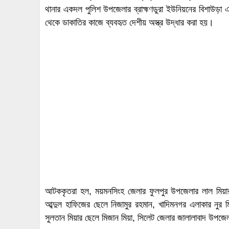
থানার একদল পুলিশ উপজেলার ব্রাহ্মণডুরা ইউনিয়নের বিশাউড়
থেকে ডাকাতির কাজে ব্যবহৃত দেশীয় অস্ত্র উদ্ধার করা হয়।
আটককৃতরা হল, ময়মনসিংহ জেলার ফুলপুর উপজেলার লাল মিয়ার 
আব্দুল হাফিজের ছেলে নিজামুর রহমান, খাদিমনগর এলাকার নু
সুলতান মিয়ার ছেলে মিজান মিয়া, সিলেট জেলার জালালাবাদ উপজেল