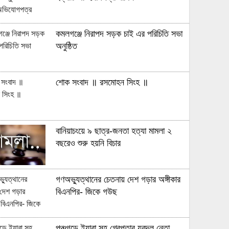
কমলগঞ্জে নিরাপদ সড়ক চাই এর পরিচিতি সভা
অনুষ্ঠিত
শোক সংবাদ ॥ রসমোহন সিংহ ॥
বানিয়াচংয়ে ৯ ছাত্র-জনতা হত্যা মামলা ২
বছরেও শুরু হয়নি বিচার
গণঅভ্যুত্থানের চেতনায় দেশ গড়ার অঙ্গীকার
বিএনপির- জিকে গউছ
পঞ্চগড়ে ইয়াবা সহ গ্রেপ্তার যুবদল নেতা