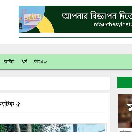
জাতীয়
ধর্ম
আরও
সহ আটক ৫