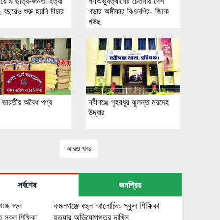
ংয়ে ৯ ছাত্র-জনতা হত্যা
গণঅভ্যুত্থানের চেতনায় দেশ
 বছরেও শুরু হয়নি বিচার
গড়ার অঙ্গীকার বিএনপির- জিকে
গউছ
ে ভারতীয় অবৈধ পণ্য
নবীগঞ্জে গৃহবধূর ঝুলন্ত মরদেহ
উদ্ধার
আরও খবর
সর্বশেষ
জনপ্রিয়
কমলগঞ্জে বহুল আলোচিত স্কুল শিক্ষিকা
হত্যার অভিযোগপত্র দাখিল