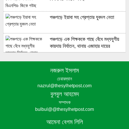
পঞ্চগড়ে ইয়াবা সহ গ্রেপ্তার যুবদল নেতা
পঞ্চগড়ে এক শিক্ষককে গাছে বেঁধে মধ্যযুগীয়
কায়দায় নির্যাতন, থানায় এজাহার দায়ের
নজরুল ইসলাম
শেখ হাসিনার দুঃসাহসিক ডিসেম্বর অভিযাত্রা
সরকার কী তাকে ঠেকাতে পারবে ||
চেয়ারম্যান
nazrul@thesylhetpost.com
বুলবুল আহমেদ
সম্পাদক
bulbul@@thesylhetpost.com
হবিগঞ্জে ভারতীয় অবৈধ পণ্য আটক
আমেনা বেগম লিলি