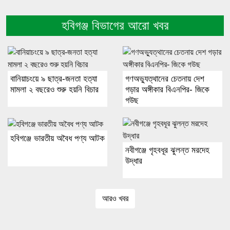
হবিগঞ্জ বিভাগের আরো খবর
বানিয়াচংয়ে ৯ ছাত্র-জনতা হত্যা
গণঅভ্যুত্থানের চেতনায় দেশ
মামলা ২ বছরেও শুরু হয়নি বিচার
গড়ার অঙ্গীকার বিএনপির- জিকে
গউছ
হবিগঞ্জে ভারতীয় অবৈধ পণ্য আটক
নবীগঞ্জে গৃহবধূর ঝুলন্ত মরদেহ
উদ্ধার
আরও খবর