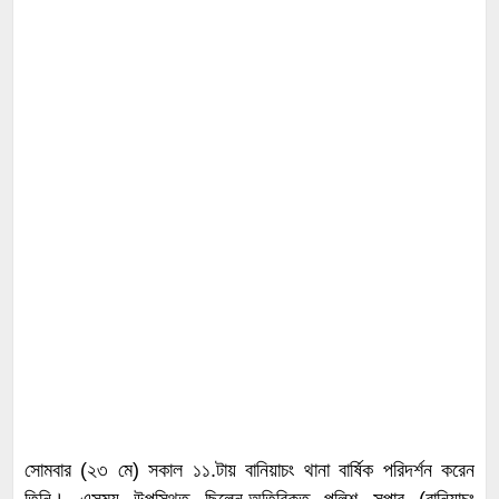
সোমবার (২৩ মে) সকাল ১১.টায় বানিয়াচং থানা বার্ষিক পরিদর্শন করেন
তিনি। এসময় উপস্থিত ছিলেন,অতিরিক্ত পুলিশ সুপার (বানিয়াচং