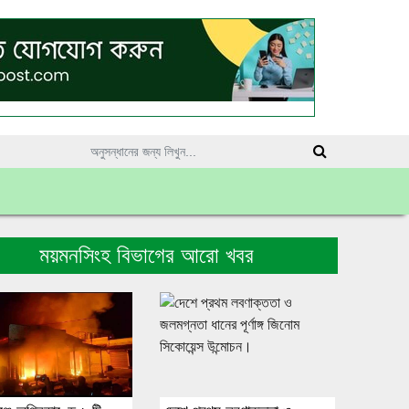
ময়মনসিংহ বিভাগের আরো খবর