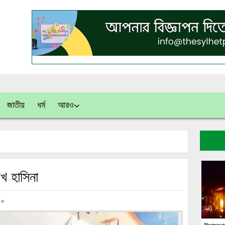
জাতীয়
ধর্ম
আরও
খ হাসিনা
০