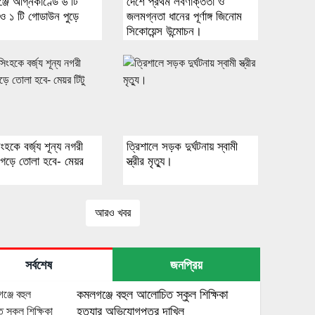
্জে অগ্নিকাণ্ডে ৬ টি
দেশে প্রথম লবণাক্ততা ও
ও ১ টি গোডাউন পুড়ে
জলমগ্নতা ধানের পূর্ণাঙ্গ জিনোম
সিকোয়েন্স উন্মোচন।
হকে বর্জ্য শূন্য নগরী
ত্রিশালে সড়ক দুর্ঘটনায় স্বামী
 গড়ে তোলা হবে- মেয়র
স্ত্রীর মৃত্যু।
আরও খবর
সর্বশেষ
জনপ্রিয়
কমলগঞ্জে বহুল আলোচিত স্কুল শিক্ষিকা
হত্যার অভিযোগপত্র দাখিল