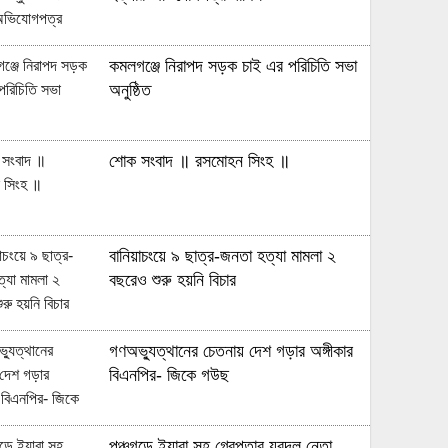
কমলগঞ্জে নিরাপদ সড়ক চাই এর পরিচিতি সভা
অনুষ্ঠিত
শোক সংবাদ ॥ রসমোহন সিংহ ॥
বানিয়াচংয়ে ৯ ছাত্র-জনতা হত্যা মামলা ২
বছরেও শুরু হয়নি বিচার
গণঅভ্যুত্থানের চেতনায় দেশ গড়ার অঙ্গীকার
বিএনপির- জিকে গউছ
পঞ্চগড়ে ইয়াবা সহ গ্রেপ্তার যুবদল নেতা