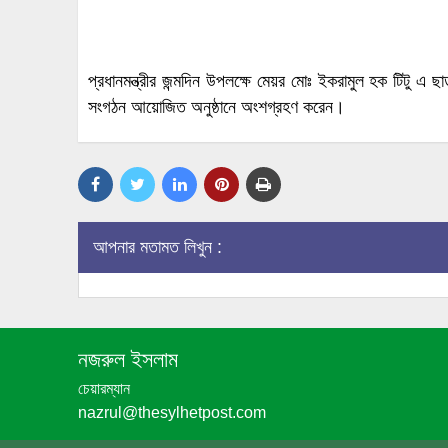
প্রধানমন্ত্রীর জন্মদিন উপলক্ষে মেয়র মোঃ ইকরামুল হক টিটু এ
সংগঠন আয়োজিত অনুষ্ঠানে অংশগ্রহণ করেন।
আপনার মতামত লিখুন :
নজরুল ইসলাম
চেয়ারম্যান
nazrul@thesylhetpost.com