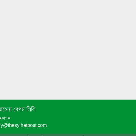
পঞ্চগড়ে অপপ্রচার ও চরিত্রহননের অভিযোগ
তুলে তরুণী রাহেমীন মারিয়া এলিনের সংবাদ
সম্মেলন
বোদায় বিস্কুটের প্রলোভনে দুই শিশুকে ধর্ষণের
অভিযোগ, গ্রেপ্তার ১
অর্থের অভাবে সৌদি আরব থেকে দেশে ফিরছে
না হবিগঞ্জের দুলনের মরদেহ
হবিগঞ্জে এনসিপির দায়েরকৃত মামলায়
ছাত্রদলের নেতাদের জামিন
মেনা বেগম লিলি
্রকাশক
শাল্লায় বর্ষার পানিতে গোসল করতে নেমে
ily@thesylhetpost.com
বিদ্যুৎস্পৃষ্টে ২ কিশোরের মর্মান্তিক মৃত্যু