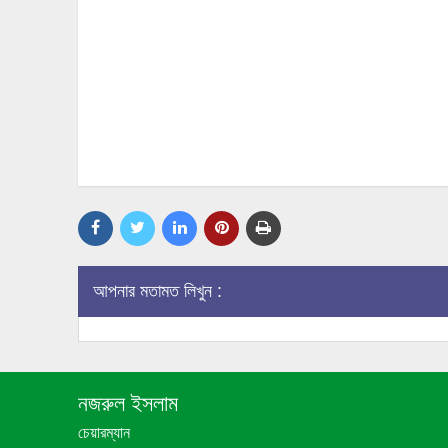
আপনার মতামত লিখুন :
নজরুল ইসলাম
চেয়ারম্যান