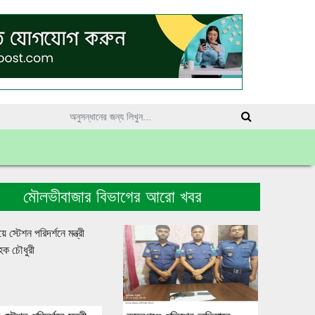
মৌলভীবাজার বিভাগের আরো খবর