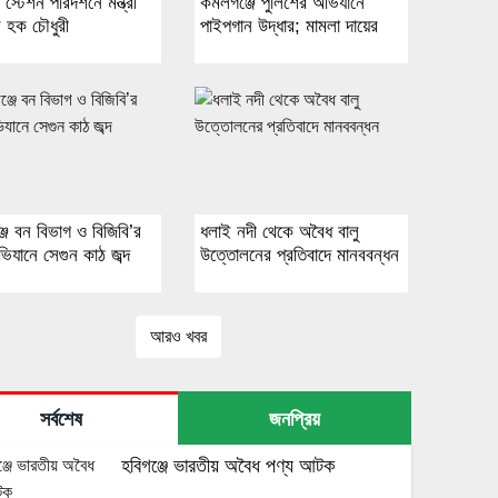
স্টেশন পরিদর্শনে মন্ত্রী
কমলগঞ্জে পুলিশের অভিযানে
 হক চৌধুরী
পাইপগান উদ্ধার; মামলা দায়ের
জে বন বিভাগ ও বিজিবি’র
ধলাই নদী থেকে অবৈধ বালু
িযানে সেগুন কাঠ জব্দ
উত্তোলনের প্রতিবাদে মানববন্ধন
আরও খবর
সর্বশেষ
জনপ্রিয়
হবিগঞ্জে ভারতীয় অবৈধ পণ্য আটক