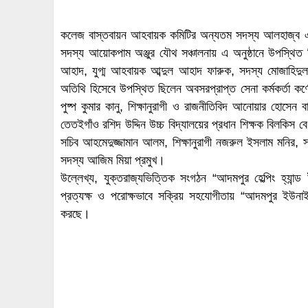
কলেজ বাস্তবায়ন আহবায়ক কমিটির অন্যতম সদস্য আলহাজ্ব এ,
সদস্য আয়োকপাম অঞ্জুর যৌথ সঞ্চালনায় এ অনুষ্ঠানে উপস্থি
আহাদ, যুগ্ম আহবায়ক আব্দুল আহাদ ফারুক, সদস্য মোজাহিদুল
অতিথি হিসেবে উপস্থিত ছিলেন অবসরপ্রাপ্ত সেনা কর্মকর্তা কর
পুষ্প কুমার কানু, শিক্ষানুরাগী ও রাজনীতিবিদ আনোয়ার হোসেন 
তেতইগাঁও রশিদ উদ্দিন উচ্চ বিদ্যালয়ের প্রধান শিক্ষক বিলকিস
সচিব আহমেদুজ্জামান আলম, শিক্ষানুরাগী নজরুল ইসলাম মনির,
সদস্য আজিম মিয়া প্রমুখ।
উল্লেখ্য, যুক্তরাজ্যভিত্তিক সংগঠন “আদমপুর হেল্পিং হ্য
প্রত্যক্ষ ও পরোক্ষভাবে সক্রিয় সহযোগীতায় “আদমপুর ইউনা
করছে।