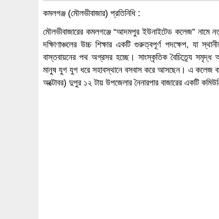
কমলগঞ্জ (মৌলভীবাজার) প্রতিনিধি :
মৌলভীবাজারের কমলগঞ্জে “আদমপুর ইউনাইটেড কলেজ” নামে নতুন
দক্ষিাণাঞ্চলের উচ্চ শিক্ষার একটি গুরুত্বপূর্ণ পদক্ষেপ, যা স্
বাস্তবায়নের পথ অগ্রসর হচ্ছে। সাংস্কৃতিক বৈচিত্র্যে সমৃদ্ধ অঞ্
মানুষ যুগ যুগ ধরে সহাবস্থানে বসবাস করে আসছেন। এ কলেজ বা
অক্টোবর) দুপুর ১২ টায় উপজেলার নৈনারপার বাজারের একটি কমিউনিট