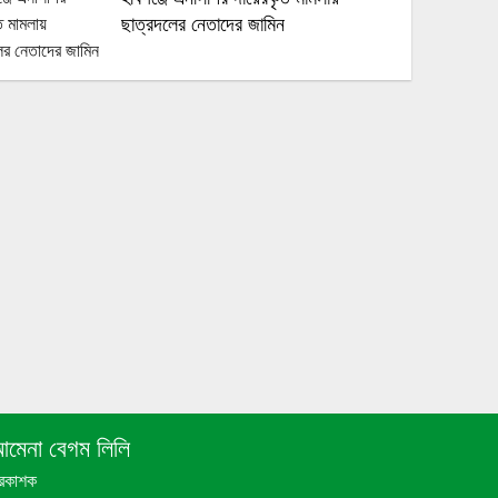
ছাত্রদলের নেতাদের জামিন
শাল্লায় বর্ষার পানিতে গোসল করতে নেমে
বিদ্যুৎস্পৃষ্টে ২ কিশোরের মর্মান্তিক মৃত্যু
তেতুলিয়ায় কাচা মরিচ কেজি ৪ শত টাকা কেজি
বিক্রি
রেলওয়ে স্টেশন পরিদর্শনে মন্ত্রী আরিফুল হক
চৌধুরী
নবীগঞ্জে যুবকের ঝুলন্ত মরদেহ উদ্ধার
মেনা বেগম লিলি
্রকাশক