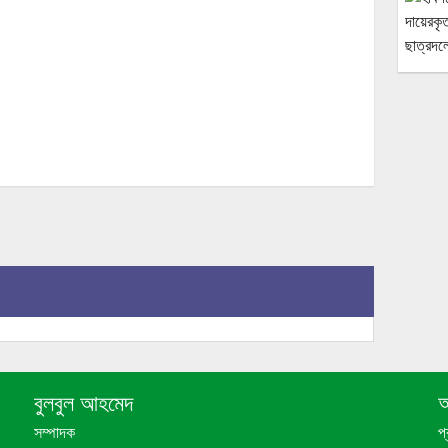
বুলবুল আহমেদ
আ
সম্পাদক
প