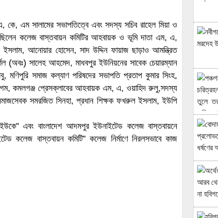
 কে, এম সালামের সভাপতিত্বে এবং সদস্য সচিব রাহেল মিয়া ও
ত ছিলেন কলেজ বাস্তবায়ন কমিটির আহবায়ক ও ভূমি দাতা এম, এ,
 ইসলাম, আনোয়ার হোসেন, সাদ উদ্দিন ফায়াজ ছাড়াও আমন্ত্রিত
্ণেল (অবঃ) সালেহ আহমেদ, মাধবপুর ইউনিয়নের সাবেক চেয়ারম্যান
বাবু, মণিপুরি সমাজ কল্যাণ পরিষদের সভাপতি প্রতাপ কুমার সিংহ,
 বেগম, কমলগঞ্জ প্রেসক্লাবের আহবায়ক এম, এ, ওয়াহিদ রুলু,সদস্য
 সমাজসেবক সমরজিত সিনহা, প্রধান শিক্ষক ফখরুল ইসলাম, ইউপি
ান্ড ইউকে” এবং বাংলাদেশ আদমপুর ইউনাইটেড কলেজ বাস্তবায়নে
ইটেড কলেজ বাস্তবায়ন কমিটি” কলেজ নির্মাণে নিরলসভাবে কাজ