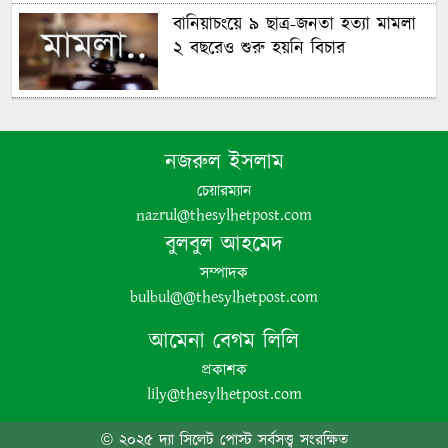
বানিয়াচংয়ে ৯ ছাত্র-জনতা হত্যা মামলা
২ বছরেও শুরু হয়নি বিচার
গণঅভ্যুত্থানের চেতনায় দেশ গড়ার
অঙ্গীকার বিএনপির- জিকে গউছ
নজরুল ইসলাম
চেয়ারম্যান
পঞ্চগড়ে ইয়াবা সহ গ্রেপ্তার যুবদল নেতা
nazrul@thesylhetpost.com
বুলবুল আহমেদ
সম্পাদক
bulbul@@thesylhetpost.com
আমেনা বেগম লিলি
প্রকাশক
lily@thesylhetpost.com
পঞ্চগড়ে এক শিক্ষককে গাছে বেঁধে
মধ্যযুগীয় কায়দায় নির্যাতন, থানায়
© ২০২৫ দ্যা সিলেট পোস্ট সর্বসত্ত্ব সংরক্ষিত