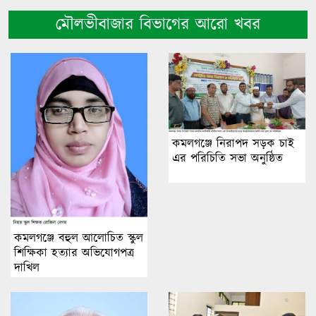
মৌলভীবাজার বিভাগের আরো খবর
কমলগঞ্জে নিরাপদ সড়ক চাই
এর পরিচিতি সভা অনুষ্ঠিত
কমলগঞ্জে বহুল আলোচিত স্কুল
শিক্ষিকা হত্যার অভিযোগপত্র
দাখিল