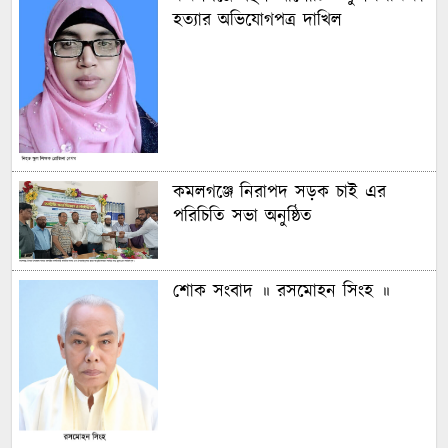
হত্যার অভিযোগপত্র দাখিল
কমলগঞ্জে নিরাপদ সড়ক চাই এর
পরিচিতি সভা অনুষ্ঠিত
শোক সংবাদ ॥ রসমোহন সিংহ ॥