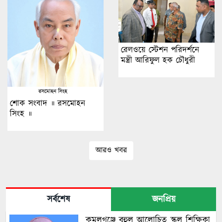
রেলওয়ে স্টেশন পরিদর্শনে
মন্ত্রী আরিফুল হক চৌধুরী
শোক সংবাদ ॥ রসমোহন
সিংহ ॥
আরও খবর
সর্বশেষ
জনপ্রিয়
কমলগঞ্জে বহুল আলোচিত স্কুল শিক্ষিকা