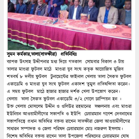
সুমন কর্মকার,তালা(সাতক্ষীরা) প্রতিনিধিঃ
ব্যাপক উৎসাহ উদ্দীপনার মধ্য দিয়ে গতকাল সোমবার বিকাল ৩ টায়
তালার মাগুরা ফুটবল মাঠে মাগুরা যুব সংঘ কতৃক আয়োজিত মুজিব
শতবর্ষ ৮ দলীয় ফুটবল টুনামেন্টের ফাইনাল খেলায় তালা সৈকত ফুটবল
একাডেমি ও মাগুরা যুব সংঘ ফুটবল একাদশ তুমুল প্রতিদ্বন্দিতা করেন।
এ সময় ফুটবল মাঠে হাজার হাজার দর্শক খেলা উপভোগ করেন।
খেলায় তালা সৈকত ফুটবল একাডেমি ৩/২ গোলে চ্যাম্পিয়ন হন ।
উক্ত খেলায় মোসলেম উদ্দীন ও ওলিউর রহমানের সঞ্চলনায় এবং মাগুরা
ইউনিয়ন আওয়ামীলীগের সভাপতি ও ইউপি চেয়ারম্যান গণেশ দেবনাথের
সভাপতিত্বে প্রধান অতিথির বক্তব্য রাখেন সাতক্ষীরা জেলা আওয়ামীলীগের
সাধারন সম্পাদক ও জেলা পরিষদ চেয়ারম্যান মোঃ নজরুল ইসলাম।
বিশেষ অতিথির বক্তব্য রাখেন তালা উপজেলা পরিষদের চেয়ারম্যান ঘোষ