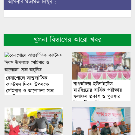
আপনার মতামত লিখুন :
খুলনা বিভাগের আরো খবর
বেনাপোলে আন্তর্জাতিক
বাগআঁচড়া ইউনাইটেড
কাস্টমস দিবস উপলক্ষে
মাঃবিঃয়ের বার্ষিক পরীক্ষার
সেমিনার ও আলোচনা সভা
ফলাফল প্রকাশ ও পুরস্কার
অনুষ্ঠিত
বিতরণী অনুষ্ঠিত।