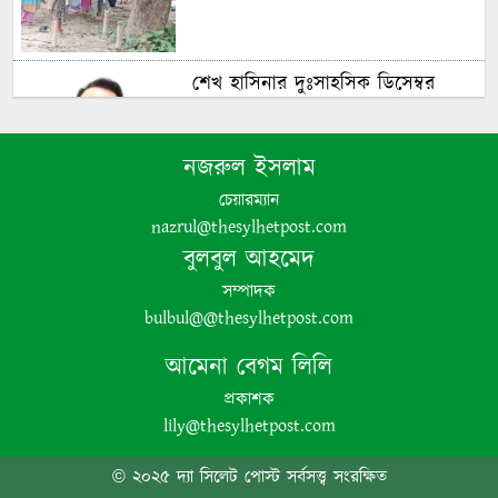
শেখ হাসিনার দুঃসাহসিক ডিসেম্বর
অভিযাত্রা সরকার কী তাকে ঠেকাতে
পারবে ||
নজরুল ইসলাম
চেয়ারম্যান
nazrul@thesylhetpost.com
বুলবুল আহমেদ
হবিগঞ্জে ভারতীয় অবৈধ পণ্য আটক
সম্পাদক
bulbul@@thesylhetpost.com
নবীগঞ্জে গৃহবধূর ঝুলন্ত মরদেহ উদ্ধার
আমেনা বেগম লিলি
প্রকাশক
lily@thesylhetpost.com
পঞ্চগড়ে অপপ্রচার ও চরিত্রহননের
© ২০২৫ দ্যা সিলেট পোস্ট সর্বসত্ত্ব সংরক্ষিত
অভিযোগ তুলে তরুণী রাহেমীন মারিয়া