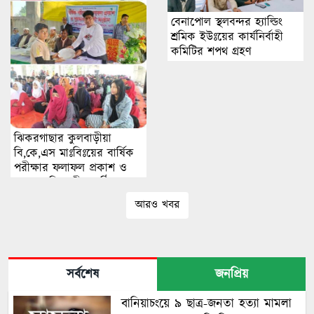
বেনাপোল স্থলবন্দর হ্যাল্ডিং
শ্রমিক ইউঃয়ের কার্যনির্বাহী
কমিটির শপথ গ্রহণ
ঝিকরগাছার কুলবাড়ীয়া
বি,কে,এস মাঃবিঃয়ের বার্ষিক
পরীক্ষার ফলাফল প্রকাশ ও
পুরস্কার বিতরণী অনুষ্ঠিত।
আরও খবর
সর্বশেষ
জনপ্রিয়
বানিয়াচংয়ে ৯ ছাত্র-জনতা হত্যা মামলা