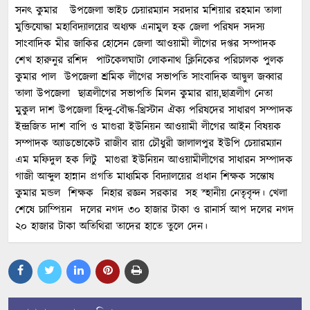
সনৎ কুমার উপজেলা ভাইচ চেয়ারম্যান সরদার মশিয়ার রহমান তালা
মুক্তিযোদ্ধা মহাবিদ্যালয়ের অধ্যক্ষ এনামুল হক জেলা পরিষদ সদস্য
সাংবাদিক মীর জাকির হোসেন জেলা আওয়ামী লীগের দপ্তর সম্পাদক
শেখ হারুনুর রশিদ পাটকেলঘাটা লোকনাথ ক্লিনিকের পরিচালক পুলক
কুমার পাল উপজেলা শ্রমিক লীগের সভাপতি সাংবাদিক আদ্বুল জব্বার
তালা উপজেলা ছাত্রলীগের সভাপতি মিলন কুমার রায়,ছাত্রলীগ নেতা
মুকুল দাশ উপজেলা হিন্দু-বৌদ্ধ-খ্রিস্টান ঐক্য পরিষদের সাধারণ সম্পাদক
ইন্দ্রজিত দাশ বাপি ও মাগুরা ইউনিয়ন আওয়ামী লীগের আইন বিষয়ক
সম্পাদক অ্যাডভোকেট রাজীব রায় চৌধুরী জালালপুর ইউপি চেয়ারম্যান
এম মফিদুল হক লিটু মাগুরা ইউনিয়ন আওয়ামীলীগের সাধারন সম্পাদক
গাজী আব্দুল হান্নান প্রগতি মাধ্যমিক বিদ্যালয়ের প্রধান শিক্ষক সন্তোষ
কুমার মন্ডল শিক্ষক নিহার রজ্ঞন সরকার সহ স্হানীয় নেতৃবৃন্দ। খেলা
শেষে চ্যাম্পিয়ন দলের নগদ ৩০ হাজার টাকা ও রানার্স আপ দলের নগদ
২০ হাজার টাকা অতিথিরা তাদের হাতে তুলে দেন।