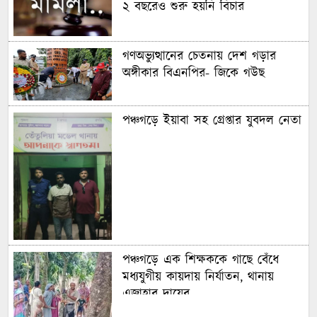
২ বছরেও শুরু হয়নি বিচার
গণঅভ্যুত্থানের চেতনায় দেশ গড়ার
অঙ্গীকার বিএনপির- জিকে গউছ
পঞ্চগড়ে ইয়াবা সহ গ্রেপ্তার যুবদল নেতা
পঞ্চগড়ে এক শিক্ষককে গাছে বেঁধে
মধ্যযুগীয় কায়দায় নির্যাতন, থানায়
এজাহার দায়ের