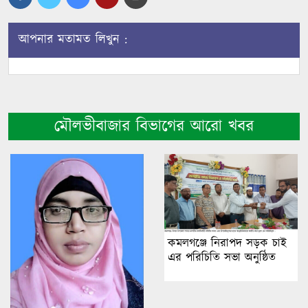
আপনার মতামত লিখুন :
মৌলভীবাজার বিভাগের আরো খবর
কমলগঞ্জে নিরাপদ সড়ক চাই
এর পরিচিতি সভা অনুষ্ঠিত