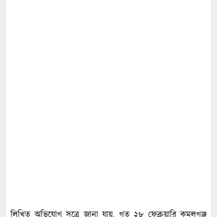
লিখিত অভিযোগ সূত্রে জানা যায়, গত ২৮ ফেব্রুয়ারি কমলগঞ্জ