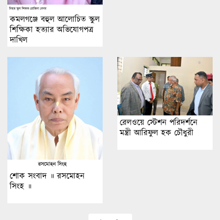
কমলগঞ্জে বহুল আলোচিত স্কুল
শিক্ষিকা হত্যার অভিযোগপত্র
দাখিল
রেলওয়ে স্টেশন পরিদর্শনে
মন্ত্রী আরিফুল হক চৌধুরী
শোক সংবাদ ॥ রসমোহন
সিংহ ॥