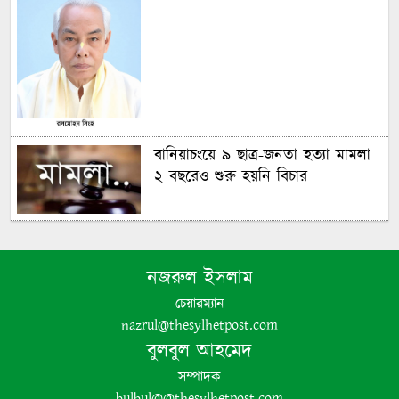
বানিয়াচংয়ে ৯ ছাত্র-জনতা হত্যা মামলা
২ বছরেও শুরু হয়নি বিচার
গণঅভ্যুত্থানের চেতনায় দেশ গড়ার
অঙ্গীকার বিএনপির- জিকে গউছ
নজরুল ইসলাম
চেয়ারম্যান
পঞ্চগড়ে ইয়াবা সহ গ্রেপ্তার যুবদল নেতা
nazrul@thesylhetpost.com
বুলবুল আহমেদ
সম্পাদক
bulbul@@thesylhetpost.com