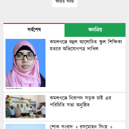
আরও খবর
সর্বশেষ
জনপ্রিয়
কমলগঞ্জে বহুল আলোচিত স্কুল শিক্ষিকা
হত্যার অভিযোগপত্র দাখিল
কমলগঞ্জে নিরাপদ সড়ক চাই এর
পরিচিতি সভা অনুষ্ঠিত
শোক সংবাদ ॥ রসমোহন সিংহ ॥