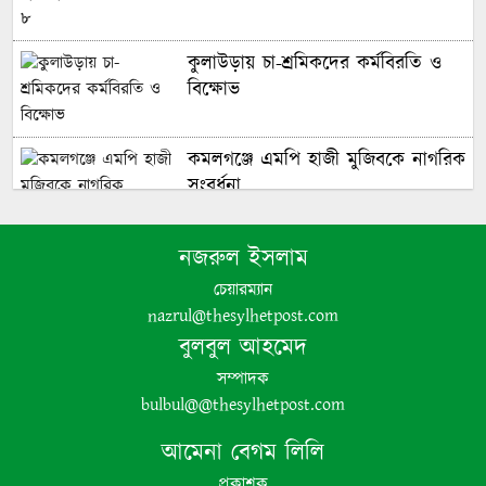
কুলাউড়ায় চা-শ্রমিকদের কর্মবিরতি ও
বিক্ষোভ
কমলগঞ্জে এমপি হাজী মুজিবকে নাগরিক
সংবর্ধনা
নজরুল ইসলাম
এমপি নাসের রহমানকে নিয়ে এআই
দিয়ে অশ্লীল ভিডিও: আরও এক আসামি
চেয়ারম্যান
গ্রেপ্তার
nazrul@thesylhetpost.com
বুলবুল আহমেদ
সম্পাদক
দৈনিক ৫০০ টাকা মজুরিসহ চা শ্রমিক
bulbul@@thesylhetpost.com
ইউনিয়নের নির্বাচনের দাবিতে কমলগঞ্জে
আমেনা বেগম লিলি
চা-শ্রমিকদের মানববন্ধন
প্রকাশক