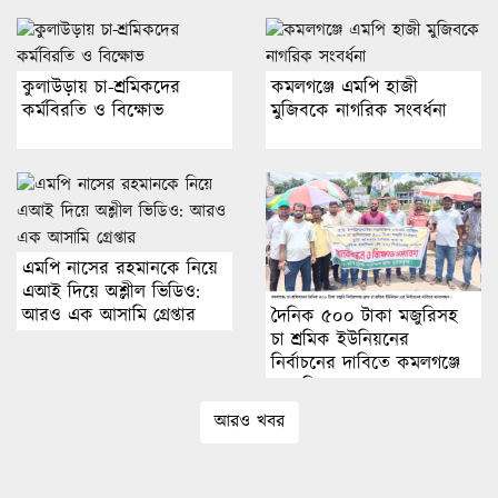
কুলাউড়ায় চা-শ্রমিকদের
কমলগঞ্জে এমপি হাজী
কর্মবিরতি ও বিক্ষোভ
মুজিবকে নাগরিক সংবর্ধনা
এমপি নাসের রহমানকে নিয়ে
এআই দিয়ে অশ্লীল ভিডিও:
আরও এক আসামি গ্রেপ্তার
দৈনিক ৫০০ টাকা মজুরিসহ
চা শ্রমিক ইউনিয়নের
নির্বাচনের দাবিতে কমলগঞ্জে
চা-শ্রমিকদের মানববন্ধন
আরও খবর