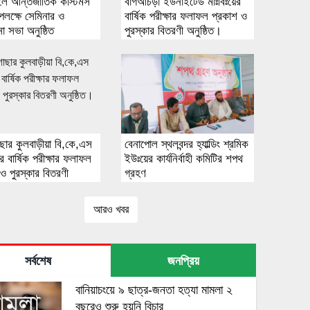
লে আন্তর্জাতিক কাস্টমস
বাগআঁচড়া ইউনাইটেড মাঃবিঃয়ের
পলক্ষে সেমিনার ও
বার্ষিক পরীক্ষার ফলাফল প্রকাশ ও
 সভা অনুষ্ঠিত
পুরস্কার বিতরণী অনুষ্ঠিত।
ছার কুলবাড়ীয়া বি,কে,এস
বেনাপোল স্থলবন্দর হ্যাল্ডিং শ্রমিক
ের বার্ষিক পরীক্ষার ফলাফল
ইউঃয়ের কার্যনির্বাহী কমিটির শপথ
ও পুরস্কার বিতরণী
গ্রহণ
ত।
আরও খবর
সর্বশেষ
জনপ্রিয়
বানিয়াচংয়ে ৯ ছাত্র-জনতা হত্যা মামলা ২
বছরেও শুরু হয়নি বিচার