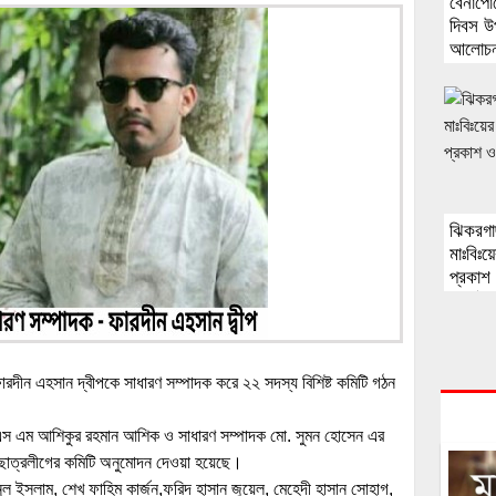
বেনাপো
দিবস উ
আলোচনা
ঝিকরগা
মাঃবিঃয়
প্রকাশ 
অনুষ্ঠি
রদীন এহসান দ্বীপকে সাধারণ সম্পাদক করে ২২ সদস্য বিশিষ্ট কমিটি গঠন
তি এস এম আশিকুর রহমান আশিক ও সাধারণ সম্পাদক মো. সুমন হোসেন এর
ছাত্রলীগের কমিটি অনুমোদন দেওয়া হয়েছে।
ুল ইসলাম, শেখ ফাহিম কার্জন,ফরিদ হাসান জুয়েল, মেহেদী হাসান সোহাগ,