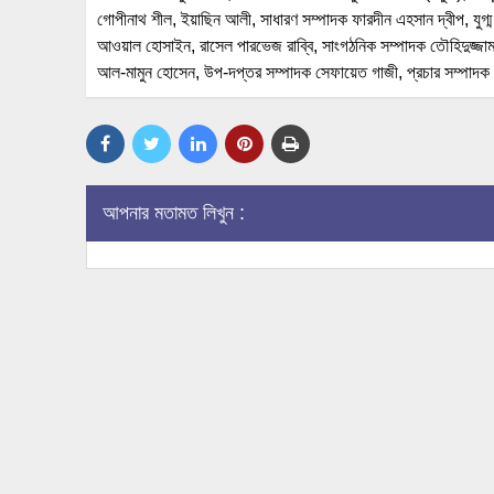
গোপীনাথ শীল, ইয়াছিন আলী, সাধারণ সম্পাদক ফারদীন এহসান দ্বীপ, যুগ
আওয়াল হোসাইন, রাসেল পারভেজ রাব্বি, সাংগঠনিক সম্পাদক তৌহিদুজ্জা
আল-মামুন হোসেন, উপ-দপ্তর সম্পাদক সেফায়েত গাজী, প্রচার সম্পাদক
আপনার মতামত লিখুন :