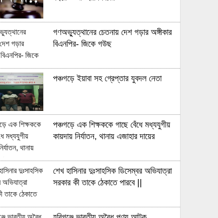
গণঅভ্যুত্থানের চেতনায় দেশ গড়ার অঙ্গীকার
বিএনপির- জিকে গউছ
পঞ্চগড়ে ইয়াবা সহ গ্রেপ্তার যুবদল নেতা
পঞ্চগড়ে এক শিক্ষককে গাছে বেঁধে মধ্যযুগীয়
কায়দায় নির্যাতন, থানায় এজাহার দায়ের
শেখ হাসিনার দুঃসাহসিক ডিসেম্বর অভিযাত্রা
সরকার কী তাকে ঠেকাতে পারবে ||
হবিগঞ্জে ভারতীয় অবৈধ পণ্য আটক