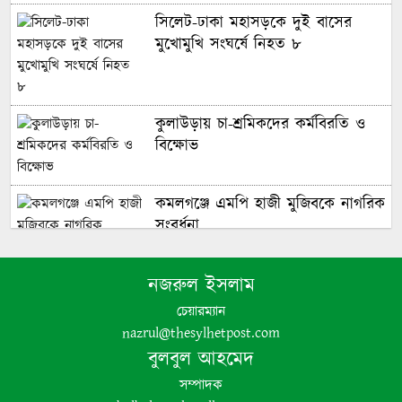
‎সিলেট-ঢাকা মহাসড়কে দুই বাসের
মুখোমুখি সংঘর্ষে নিহত ৮
কুলাউড়ায় চা-শ্রমিকদের কর্মবিরতি ও
বিক্ষোভ
কমলগঞ্জে এমপি হাজী মুজিবকে নাগরিক
সংবর্ধনা
নজরুল ইসলাম
এমপি নাসের রহমানকে নিয়ে এআই
দিয়ে অশ্লীল ভিডিও: আরও এক আসামি
চেয়ারম্যান
গ্রেপ্তার
nazrul@thesylhetpost.com
বুলবুল আহমেদ
সম্পাদক