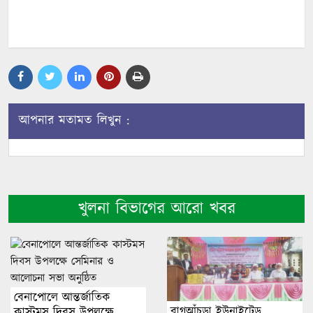
আপনার মতামত লিখুন :
খুলনা বিভাগের আরো খবর
বেনাপোলে আন্তর্জাতিক
বাগআঁচড়া ইউনাইটেড
কাস্টমস দিবস উপলক্ষে