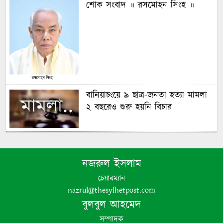
শোক সংবাদ ॥ রসমোহন সিংহ ॥
বানিয়াচংয়ে ৯ ছাত্র-জনতা হত্যা মামলা
২ বছরেও শুরু হয়নি বিচার
গণঅভ্যুত্থানের চেতনায় দেশ গড়ার
অঙ্গীকার বিএনপির- জিকে গউছ
নজরুল ইসলাম
চেয়ারম্যান
পঞ্চগড়ে ইয়াবা সহ গ্রেপ্তার যুবদল নেতা
nazrul@thesylhetpost.com
বুলবুল আহমেদ
সম্পাদক