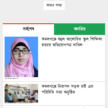
আরও খবর
সর্বশেষ
জনপ্রিয়
কমলগঞ্জে বহুল আলোচিত স্কুল শিক্ষিকা
হত্যার অভিযোগপত্র দাখিল
কমলগঞ্জে নিরাপদ সড়ক চাই এর
পরিচিতি সভা অনুষ্ঠিত