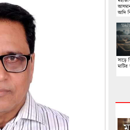
মহাজা
আসমান
আদি বি
সাড়ে ত
মাটির