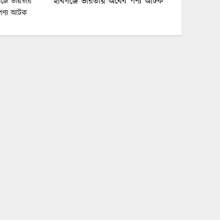
হবিগঞ্জে ভারতীয় অবৈধ পণ্য আটক
নবীগঞ্জে গৃহবধূর ঝুলন্ত মরদেহ উদ্ধার
পঞ্চগড়ে অপপ্রচার ও চরিত্রহননের
অভিযোগ তুলে তরুণী রাহেমীন মারিয়া
এলিনের সংবাদ সম্মেলন
বোদায় বিস্কুটের প্রলোভনে দুই শিশুকে
ধর্ষণের অভিযোগ, গ্রেপ্তার ১
অর্থের অভাবে সৌদি আরব থেকে দেশে
ফিরছে না হবিগঞ্জের দুলনের মরদেহ