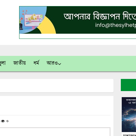
ুলা
জাতীয়
ধর্ম
আরও
/
০