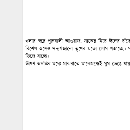
গলার স্বরে পুরুষালী আওয়াজ, নাকের নিচে ঈদের চাঁ
বিশেষ অঙ্গেও সদ্যগজানো তৃণের মতো লোম গজাচ্ছে। সারা 
ভিজে যাচ্ছে।
ভীষণ অস্বস্তির মধ্যে মাঝরাতে মাঝেমধ্যেই ঘুম ভেঙে যা