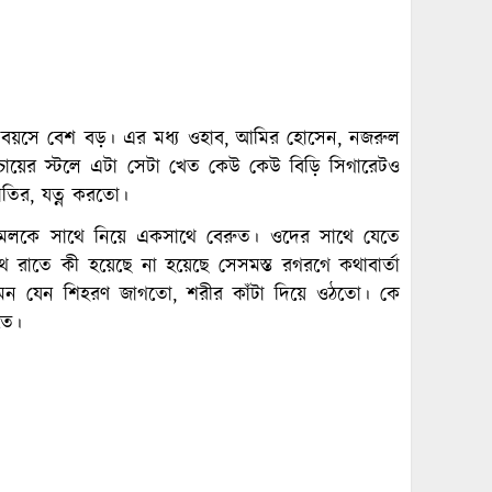
েকে বয়সে বেশ বড়। এর মধ্য ওহাব, আমির হোসেন, নজরুল
ন চায়ের স্টলে এটা সেটা খেত কেউ কেউ বিড়ি সিগারেটও
াতির, যত্ন করতো।
েলকে সাথে নিয়ে একসাথে বেরুত। ওদের সাথে যেতে
 রাতে কী হয়েছে না হয়েছে সেসমস্ত রগরগে কথাবার্তা
মন যেন শিহরণ জাগতো, শরীর কাঁটা দিয়ে ওঠতো। কে
তে।