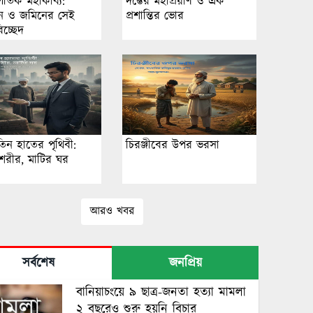
গতিক মহাকাব্য:
দম্ভের মহাপ্রয়াণ ও এক
 ও জমিনের সেই
প্রশান্তির ভোর
চ্ছেদ
িন হাতের পৃথিবী:
চিরঞ্জীবের উপর ভরসা
 শরীর, মাটির ঘর
আরও খবর
সর্বশেষ
জনপ্রিয়
বানিয়াচংয়ে ৯ ছাত্র-জনতা হত্যা মামলা
২ বছরেও শুরু হয়নি বিচার