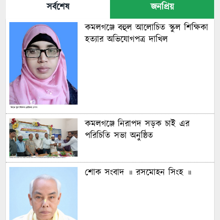
সর্বশেষ
জনপ্রিয়
কমলগঞ্জে বহুল আলোচিত স্কুল শিক্ষিকা
হত্যার অভিযোগপত্র দাখিল
কমলগঞ্জে নিরাপদ সড়ক চাই এর
পরিচিতি সভা অনুষ্ঠিত
শোক সংবাদ ॥ রসমোহন সিংহ ॥