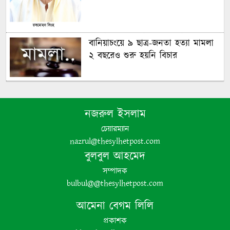
বানিয়াচংয়ে ৯ ছাত্র-জনতা হত্যা মামলা
২ বছরেও শুরু হয়নি বিচার
গণঅভ্যুত্থানের চেতনায় দেশ গড়ার
অঙ্গীকার বিএনপির- জিকে গউছ
নজরুল ইসলাম
চেয়ারম্যান
পঞ্চগড়ে ইয়াবা সহ গ্রেপ্তার যুবদল নেতা
nazrul@thesylhetpost.com
বুলবুল আহমেদ
সম্পাদক
bulbul@@thesylhetpost.com
আমেনা বেগম লিলি
প্রকাশক