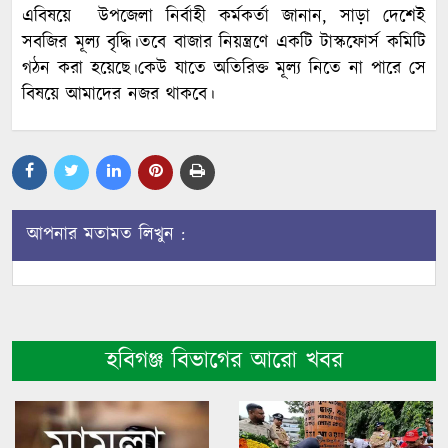
এবিষয়ে উপজেলা নির্বাহী কর্মকর্তা জানান, সাড়া দেশেই
সবজির মূল্য বৃদ্ধি।তবে বাজার নিয়ন্ত্রণে একটি টাস্কফোর্স কমিটি
গঠন করা হয়েছে।কেউ যাতে অতিরিক্ত মূল্য নিতে না পারে সে
বিষয়ে আমাদের নজর থাকবে।
আপনার মতামত লিখুন :
হবিগঞ্জ বিভাগের আরো খবর