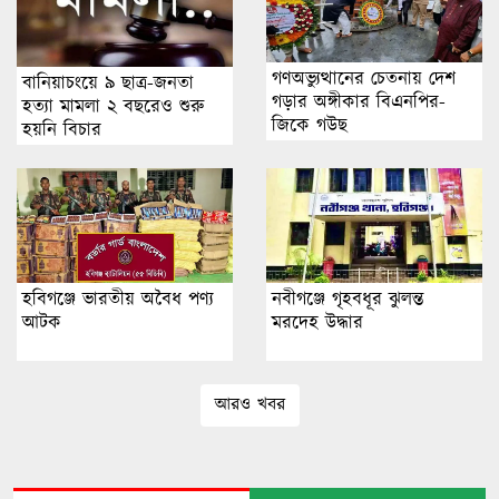
গণঅভ্যুত্থানের চেতনায় দেশ
বানিয়াচংয়ে ৯ ছাত্র-জনতা
গড়ার অঙ্গীকার বিএনপির-
হত্যা মামলা ২ বছরেও শুরু
জিকে গউছ
হয়নি বিচার
হবিগঞ্জে ভারতীয় অবৈধ পণ্য
নবীগঞ্জে গৃহবধূর ঝুলন্ত
আটক
মরদেহ উদ্ধার
আরও খবর