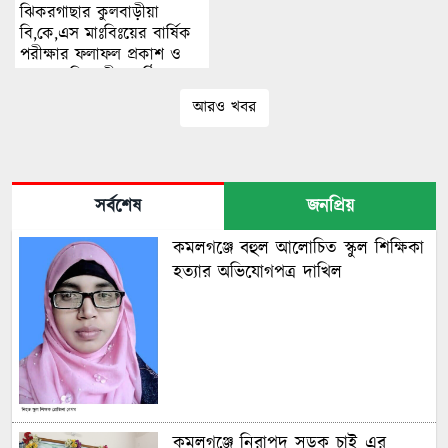
ঝিকরগাছার কুলবাড়ীয়া
বি,কে,এস মাঃবিঃয়ের বার্ষিক
পরীক্ষার ফলাফল প্রকাশ ও
পুরস্কার বিতরণী অনুষ্ঠিত।
আরও খবর
সর্বশেষ
জনপ্রিয়
কমলগঞ্জে বহুল আলোচিত স্কুল শিক্ষিকা
হত্যার অভিযোগপত্র দাখিল
কমলগঞ্জে নিরাপদ সড়ক চাই এর