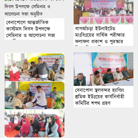
বেনাপোলে আন্তর্জাতিক
বাগআঁচড়া ইউনাইটেড
কাস্টমস দিবস উপলক্ষে
মাঃবিঃয়ের বার্ষিক পরীক্ষার
সেমিনার ও আলোচনা সভা
ফলাফল প্রকাশ ও পুরস্কার
অনুষ্ঠিত
বিতরণী অনুষ্ঠিত।
বেনাপোল স্থলবন্দর হ্যাল্ডিং
শ্রমিক ইউঃয়ের কার্যনির্বাহী
কমিটির শপথ গ্রহণ