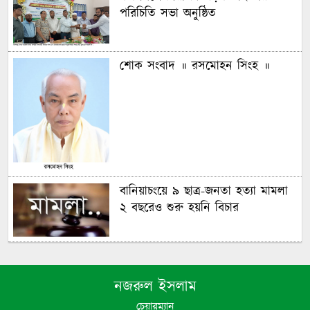
পরিচিতি সভা অনুষ্ঠিত
শোক সংবাদ ॥ রসমোহন সিংহ ॥
বানিয়াচংয়ে ৯ ছাত্র-জনতা হত্যা মামলা
২ বছরেও শুরু হয়নি বিচার
গণঅভ্যুত্থানের চেতনায় দেশ গড়ার
অঙ্গীকার বিএনপির- জিকে গউছ
নজরুল ইসলাম
চেয়ারম্যান