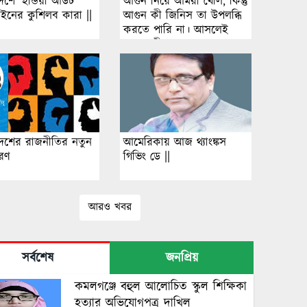
েশে ‘ইন্ডিয়া আউট’
আগুন নিয়ে আমরা খেলি, কিন্তু
পেইনের কুশিলব কারা ||
আগুন কী জিনিস তা উপলব্ধি
করতে পারি না। আসলেই
আগুন কী?
দেশের রাজনীতির নতুন
আমেরিকায় আজ থ্যাংঙ্কস
রণ
গিভিং ডে ||
আরও খবর
সর্বশেষ
জনপ্রিয়
কমলগঞ্জে বহুল আলোচিত স্কুল শিক্ষিকা
হত্যার অভিযোগপত্র দাখিল