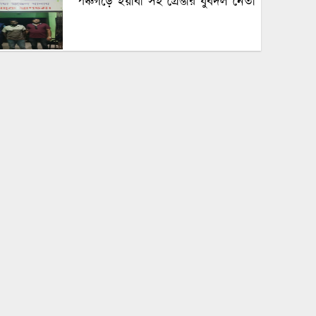
পঞ্চগড়ে ইয়াবা সহ গ্রেপ্তার যুবদল নেতা
পঞ্চগড়ে এক শিক্ষককে গাছে বেঁধে
মধ্যযুগীয় কায়দায় নির্যাতন, থানায়
এজাহার দায়ের
শেখ হাসিনার দুঃসাহসিক ডিসেম্বর
অভিযাত্রা সরকার কী তাকে ঠেকাতে
পারবে ||
হবিগঞ্জে ভারতীয় অবৈধ পণ্য আটক
নবীগঞ্জে গৃহবধূর ঝুলন্ত মরদেহ উদ্ধার