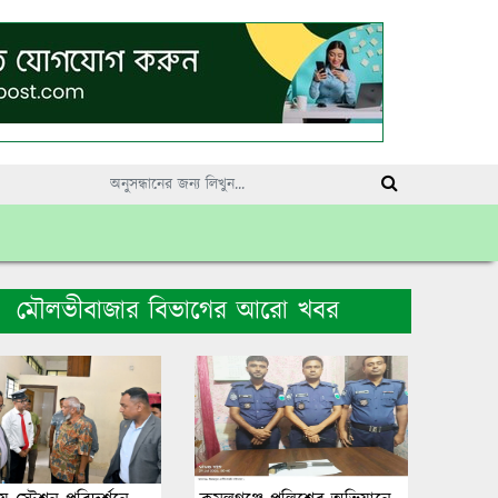
মৌলভীবাজার বিভাগের আরো খবর