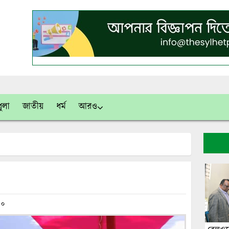
ুলা
জাতীয়
ধর্ম
আরও
০