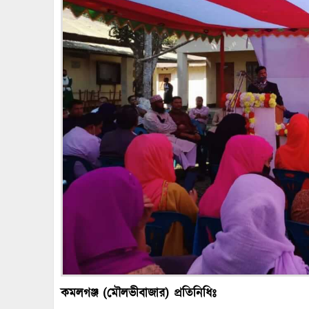
কমলগঞ্জ (মৌলভীবাজার) প্রতিনিধিঃ