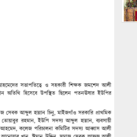
 আহমেদের সভাপতিত্বে ও সহকারী শিক্ষক জমশেদ আলী
রধান অতিথি হিসেবে উপস্থিত ছিলেন পতনঊষার ইউপির
জ সেবক আব্দুল হান্নান চিনু, মাইজগাঁও সরকারি প্রাথমিক
তোয়াবুর রহমান, ইউপি সদস্য আব্দুল হান্নান, ব্যবসায়ী
হিদ আহমেদ, কলেজ পরিচালনা কমিটির সদস্য আব্বাস আলী