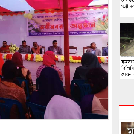
রেলওয়ে
মন্ত্র
কমলগঞ
বিজিব
সেগুন 