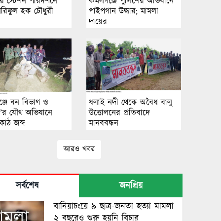
 স্টেশন পরিদর্শনে
কমলগঞ্জে পুলিশের অভিযানে
ী আরিফুল হক চৌধুরী
পাইপগান উদ্ধার; মামলা
দায়ের
্জে বন বিভাগ ও
ধলাই নদী থেকে অবৈধ বালু
ি’র যৌথ অভিযানে
উত্তোলনের প্রতিবাদে
কাঠ জব্দ
মানববন্ধন
আরও খবর
সর্বশেষ
জনপ্রিয়
বানিয়াচংয়ে ৯ ছাত্র-জনতা হত্যা মামলা
২ বছরেও শুরু হয়নি বিচার