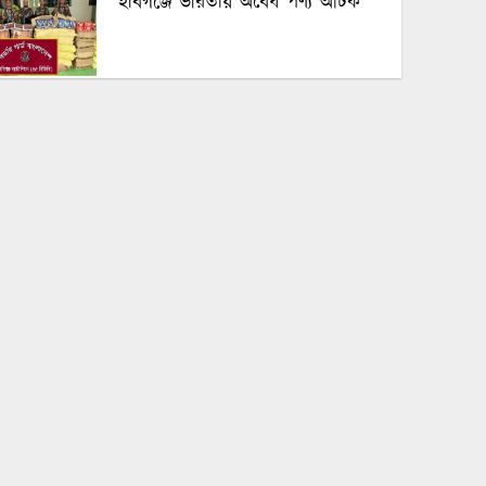
হবিগঞ্জে ভারতীয় অবৈধ পণ্য আটক
নবীগঞ্জে গৃহবধূর ঝুলন্ত মরদেহ উদ্ধার
পঞ্চগড়ে অপপ্রচার ও চরিত্রহননের
অভিযোগ তুলে তরুণী রাহেমীন মারিয়া
এলিনের সংবাদ সম্মেলন
বোদায় বিস্কুটের প্রলোভনে দুই শিশুকে
ধর্ষণের অভিযোগ, গ্রেপ্তার ১
অর্থের অভাবে সৌদি আরব থেকে দেশে
ফিরছে না হবিগঞ্জের দুলনের মরদেহ