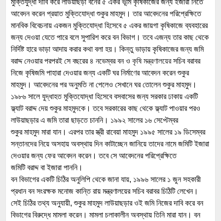
মুক্তিযুদ্ধা দাবি করে লাউয়াছড়া বনের ৫ একর ভূমি কৃষিকাজের জন্য ইজারা নিতে
আবেদন করেন প্রয়াত মুক্তিযোদ্ধা শুকুর মাহমুদ। তার আবেদনের পরিপ্রেক্ষিতে
মানবিক বিবেচনায় একজন মুক্তিযোদ্ধা হিসেবে ৫ একর জায়গা কৃষিকাজে ব্যবহারের
জন্য দেওয়া যেতে পারে বলে সুপারিশ করে বন বিভাগ। তবে এজন্য তার কাছ থেকে
নির্দিষ্ট হারে ভাড়া আদায় করার কথা বলা হয়। কিন্তু ভাড়ায় কৃষিকাজের জন্য জমি
বরাদ্দ নেওয়ার পরপরই সে বছরের ৪ নভেম্বর বন ও
কৃষি মন্ত্রণালয়ের
সচিব বরাবর
নিজে কৃষিজমি পাহারা দেওয়ার জন্য একটি ঘর নির্মাণের আবেদন করেন শুকুর
মাহমুদ। আবেদনের পর অনুমতি না পেলেও সেখানে ঘর তোলেন শুকুর মাহমুদ।
১৯৮৬ সালে যুদ্ধাহত মুক্তিযোদ্ধা হিসেবে বসবাসের জন্য সরকার ঢাকায় একটি
ফ্ল্যাট বরাদ্দ দেয় শুকুর মাহমুদকে। তবে সরকারের কাছ থেকে ফ্ল্যাট পাওয়ার পরও
লাউয়াছড়ার এ জমি তারা ছাড়তে চাননি। ১৯৯২ সালের ১৬ সেপ্টেম্বর
শুকুর মাহমুদ মারা যান। এরপর তার স্ত্রী রাবেয়া মাহমুদ ১৯৯৫ সালের ১৯ ডিসেম্বর
সন্তানদের নিয়ে অসহায় অবস্থায় দিন কাটাচ্ছেন জানিয়ে তাদের নামে জমিটি ইজারা
দেওয়ার জন্য ফের আবেদন করেন। তবে সে আবেদনের পরিপ্রেক্ষিতে
জমিটি বরাদ্দ বা ইজারা পাননি।
বন বিভাগের একটি চিঠির অনুলিপি থেকে জানা যায়, ১৯৯৬ সালের ১ জুন সহকারী
প্রধান বন সংরক্ষক মনোজ কান্তি রায় মন্ত্রণালয়ের সচিব বরাবর চিঠিটি লেখেন।
সেই চিঠির তথ্য অনুযায়ী, শুকুর মাহমুদ লাউয়াছড়ার ওই জমি নিজের দাবি করে বন
বিভাগের বিরুদ্ধে মামলা করেন। মামলা চলাকালীন অবস্থায় তিনি মারা যান। বন