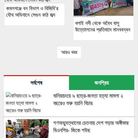
কমলগঞ্জে বন বিভাগ ও বিজিবি’র
যৌথ অভিযানে সেগুন কাঠ জব্দ
ধলাই নদী থেকে অবৈধ বালু
উত্তোলনের প্রতিবাদে মানববন্ধন
আরও খবর
সর্বশেষ
জনপ্রিয়
বানিয়াচংয়ে ৯ ছাত্র-জনতা হত্যা মামলা ২
বছরেও শুরু হয়নি বিচার
গণঅভ্যুত্থানের চেতনায় দেশ গড়ার অঙ্গীকার
বিএনপির- জিকে গউছ