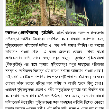
কমলগঞ্জ (মৌলভীবাজার) প্রতিনিধি:
মৌলভীবাজারের কমলগঞ্জ উপজেলার
লাউয়াছড়া জাতীয় উদ্যানের
সংরক্ষিত বনের বাঘমারা ক্যাম্পের কাছে
মুক্তিযোদ্ধার সাইনবোর্ড টানিয়ে ৫ একর জমি জায়গা দীর্ঘদিন ধরে দখলের
অভিযোগ পাওয়া গেছে। এ বনের একেবারে ভেতরে ‘সোনার বাংলা
এগ্রিকালচার ফার্ম, প্রোঃ মরহুম শুকুর মাহমুদ, যুদ্ধাহত মুক্তিযোদ্ধা
(বীরপ্রতীক) এর নামে প্রয়াত মুক্তিযোদ্ধা শুকুর মাহমুদের পরিবারের
সদস্য ও আত্মীয়দের বিরুদ্ধে এই জায়গা দখলের অভিযোগ পাওয়া গেছে।
সাইনবোর্ড এর ঠিক পাশাপাশি চোখে পড়বে দুটি পাকা ও কাঁচা ঘর। যে ঘরের
দেয়ালে আঁকা রয়েছে পবিত্র কাবা শরিফ ও আরবি হরফে কিছু লেখা।
এভাবেই মুক্তিযুদ্ধের চেতনা ও ধর্মীয় অনুভূতিকে ব্যবহার করে দীর্ঘদিন ধরে
বনের জমি দখলে রাখার অভিযোগ উঠেছে। তবে ১৯৯২ সালে মারা যাওয়া
সাইনবোর্ডে উল্লেখিত মুক্তিযোদ্ধা শুকুর মাহমুদের ভাতিজি হিসেবে সেখানে
বসবাস করছেন একজন নারী। ওই নারীর দাবি, বনের ৫ একর জায়গা তার