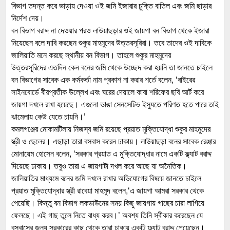
বিভাগ তদন্ত করে ভাড়ায় দেওয়া ওই জমি ইজারার চুক্তি বাতিল এবং জমি ছাড়ার
নির্দেশ দেয়।
বন বিভাগ বরাদ্দ না দেওয়ার পরও লাউয়াছড়ার ওই জায়গা বন বিভাগ থেকে ইজারা
নিয়েছেন বলে দাবি করছেন শুকুর মাহমুদের উত্তরসূরিরা। তবে তাদের ওই দাবিকে
জালিয়াতি মনে করছে স্থানীয় বন বিভাগ। তাহলে শুকুর মাহমুদের
উত্তরসূরিদের এতদিন কেন বনের জমি থেকে উচ্ছেদ করা হয়নি তা জানতে চাইলে
বন বিভাগের সাবেক এক কর্মকর্তা নাম প্রকাশ না করার শর্তে বলেন, ‘বাইরের
সাইনবোর্ডে বীরপ্রতীক উল্লেখ এবং ঘরের দেয়ালে কাবা শরিফের ছবি আর্ট করে
জায়গা দখলে রাখা হয়েছে। এগুলো ভাঙা সেনসেটিভ ইস্যুতে পরিণত হতে পারে তাই
ঝামেলায় কেউ যেতে চায়নি।’
কমলগঞ্জের মোকামটিলায় নিজস্ব জমি রয়েছে প্রয়াত মুক্তিযোদ্ধা শুকুর মাহমুদের
স্ত্রী ও ছেলের। এছাড়া তারা বসবাস করেন ঢাকায়। লাউয়াছড়া বনের সাবেক রেঞ্জার
মোনায়েম হোসেন বলেন, ‘সরকার প্রয়াত এ মুক্তিযোদ্ধার নামে একটি ফ্ল্যাট বরাদ্দ
দিয়েছে ঢাকায়। তবুও তারা এ জায়গাটা দখল করে আছে যা অনৈতিক।
জালিয়াতির মাধ্যমে বনের জমি দখলে রাখার অভিযোগের বিষয়ে জানতে চাইলে
প্রয়াত মুক্তিযোদ্ধার স্ত্রী রাবেয়া মাহমুদ বলেন,‘এ জায়গা আমরা সরকার থেকে
পেয়েছি। কিন্তু বন বিভাগ লকডাউনের সময় কিছু জায়গায় গাছের চারা লাগিয়ে
ফেলছে। এই গাছ তুলে নিতে বাধ্য করব।’ অবশ্য তিনি স্বীকার করেছেন যে
বসবাসের জন্য সরকারের কাছ থেকে তারা ঢাকায় একটি ফ্ল্যাট বরাদ্দ পেয়েছেন।