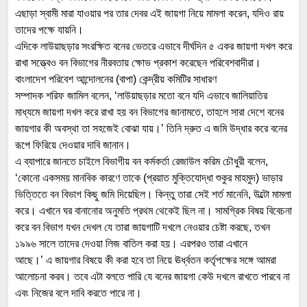
এছাড়া স্বামী মারা যাওয়ার পর তার দেবর এই জায়গা নিয়ে মামলা করেন, যদিও রায়
তাদের পক্ষে যায়নি।
এদিকে লাউয়াছড়ার সংরক্ষিত বনের ভেতরে এভাবে দীর্ঘদিন ৫ একর জায়গা দখল করে
রাখা সত্ত্বেও বন বিভাগের নীরবতায় ক্ষোভ প্রকাশ করেছেন পরিবেশবাদীরা।
বাংলাদেশ পরিবেশ আন্দোলনের (বাপা) কেন্দ্রীয় কমিটির সাধারণ
সম্পাদক শরিফ জামিল বলেন, ‘লাউয়াছড়ার মতো বনে যদি এভাবে জালিয়াতির
মাধ্যমে জায়গা দখল করে রাখা হয় বন বিভাগের জানামতে, তাহলে সারা দেশে বনের
জায়গার কী অবস্থা তা সহজেই বোঝা যায়।’ তিনি দ্রুত এ জমি উদ্ধার করে বনের
রূপে ফিরিয়ে দেওয়ার দাবি জানান।
এ ব্যাপারে জানতে চাইলে বিভাগীয় বন কর্মকর্তা রেজাউল করিম চৌধুরী বলেন,
‘কোনো একসময় মানবিক কারণে তাকে (প্রয়াত মুক্তিযোদ্ধা শুকুর মাহমুদ) ভাড়ার
ভিত্তিতে বন বিভাগ কিছু জমি দিয়েছিল। কিন্তু তারা সেই শর্ত মানেনি, উল্টো মামলা
করে। এখানে ঘর বানানোর অনুমতি প্রথম থেকেই ছিল না। সামগ্রিক বিষয় বিবেচনা
করে বন বিভাগ যখন দেখল যে তারা জায়গাটি দখলে নেওয়ার চেষ্টা করছে, তখন
১৯৯৬ সালে তাদের দেওয়া লিজ বাতিল করা হয়। এরপরও তারা এখানে
আছে।’ এ জায়গার বিষয়ে কী করা হবে তা নিয়ে ঊর্ধ্বতন কর্তৃপক্ষের সঙ্গে আমরা
আলোচনা করব। তবে এটা বলতে পারি যে বনের জায়গা কেউ দখলে রাখতে পারবে না
এবং নিজের বলে দাবি করতে পারে না।