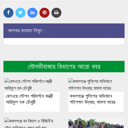
আপনার মতামত লিখুন :
মৌলভীবাজার বিভাগের আরো খবর
রেলওয়ে স্টেশন পরিদর্শনে মন্ত্রী
কমলগঞ্জে পুলিশের অভিযানে
আরিফুল হক চৌধুরী
পাইপগান উদ্ধার; মামলা দায়ের