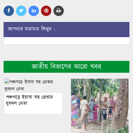
আপনার মতামত লিখুন :
জাতীয় বিভাগের আরো খবর
পঞ্চগড়ে ইয়াবা সহ গ্রেপ্তার
যুবদল নেতা