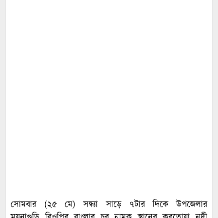
সোমবার (২৫ মে) সন্ধ্যা সাড়ে ৭টার দিকে উপজেলার
ময়নাগুড়ি বিওপির বাংলার চর নামক স্থানের করতোয়া নদী