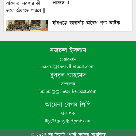
পারবে ||
হবিগঞ্জে ভারতীয় অবৈধ পণ্য আটক
নজরুল ইসলাম
নবীগঞ্জে গৃহবধূর ঝুলন্ত মরদেহ উদ্ধার
চেয়ারম্যান
nazrul@thesylhetpost.com
পঞ্চগড়ে অপপ্রচার ও চরিত্রহননের
বুলবুল আহমেদ
অভিযোগ তুলে তরুণী রাহেমীন মারিয়া
সম্পাদক
এলিনের সংবাদ সম্মেলন
bulbul@@thesylhetpost.com
আমেনা বেগম লিলি
প্রকাশক
বোদায় বিস্কুটের প্রলোভনে দুই শিশুকে
lily@thesylhetpost.com
ধর্ষণের অভিযোগ, গ্রেপ্তার ১
© ২০২৫ দ্যা সিলেট পোস্ট সর্বসত্ত্ব সংরক্ষিত