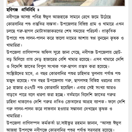
হবিগঞ্জ প্রতিনিধি ॥
নবীগঞ্জে আসন্ন পবিত্র ঈদুল আজহাকে সামনে রেখে জমে উঠেছে
কোরবানির পশু প্রস্তুতির ব্যস্ততা। উপজেলার বিভিন্ন গ্রাম ও খামারে এখন
চলছে গরু-ছাগল মোটাতাজাকরণের শেষ সময়ের পরিচর্যা। প্রাকৃতিক
উপায়ে পশু লালন-পালন করে ভালো দামের আশায় স্বপ্ন বুনছেন কৃষক ও
খামারিরা।
উপজেলা প্রাণিসম্পদ অফিস সূত্রে জানা গেছে, নবীগঞ্জ উপজেলায় ছোট-
বড় মিলিয়ে প্রায় দেড় হাজারের বেশি খামার রয়েছে। এসব খামারে দেশি
ও বিদেশি জাতের বিপুল সংখ্যক গরু-ছাগল প্রস্তুত করা হয়েছে।
সংশ্লিষ্টদের মতে, এ বছর কোরবানির পশুর চাহিদার তুলনায় পর্যাপ্ত পশু
মজুদ রয়েছে। গত বছর উপজেলায় গরু, ছাগলসহ বিভিন্ন ধরনের প্রায়
১৫ হাজার ৫২৭টি পশু কোরবানি হয়েছিল। এবার সেই সংখ্যা আরও
বাড়তে পারে বলে ধারণা করা হচ্ছে। বর্তমানে বিদেশি জাতের গরুর
চাহিদা থাকলেও দেশি গরুর প্রতিও ক্রেতাদের আগ্রহ ব্যাপক। ফলে দেশি
গরু লালন-পালন করে লাভবান হওয়ার সম্ভাবনা দেখছেন কৃষক ও
খামারিরা।
উপজেলা প্রাণিসম্পদ কর্মকর্তা ডা.সাইফুর রহমান জানান, “আসন্ন ঈদুল
আজহা উপলক্ষে নবীগঞ্জে কোরবানির পশুর পর্যাপ্ত সরবরাহ রয়েছে।