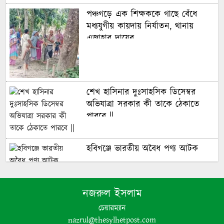
পঞ্চগড়ে এক শিক্ষককে গাছে বেঁধে
মধ্যযুগীয় কায়দায় নির্যাতন, থানায়
এজাহার দায়ের
শেখ হাসিনার দুঃসাহসিক ডিসেম্বর
অভিযাত্রা সরকার কী তাকে ঠেকাতে
পারবে ||
হবিগঞ্জে ভারতীয় অবৈধ পণ্য আটক
নবীগঞ্জে গৃহবধূর ঝুলন্ত মরদেহ উদ্ধার
নজরুল ইসলাম
চেয়ারম্যান
nazrul@thesylhetpost.com