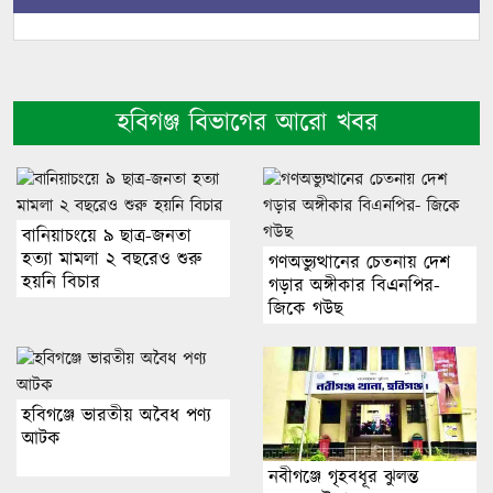
হবিগঞ্জ বিভাগের আরো খবর
বানিয়াচংয়ে ৯ ছাত্র-জনতা
হত্যা মামলা ২ বছরেও শুরু
গণঅভ্যুত্থানের চেতনায় দেশ
হয়নি বিচার
গড়ার অঙ্গীকার বিএনপির-
জিকে গউছ
হবিগঞ্জে ভারতীয় অবৈধ পণ্য
আটক
নবীগঞ্জে গৃহবধূর ঝুলন্ত