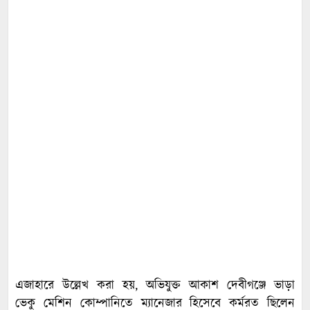
এজাহারে উল্লেখ করা হয়, অভিযুক্ত আকাশ দেবীগঞ্জে ভাড়া
ভেকু মেশিন কোম্পানিতে ম্যানেজার হিসেবে কর্মরত ছিলেন