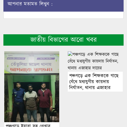
আপনার মতামত লিখুন :
জাতীয় বিভাগের আরো খবর
পঞ্চগড়ে এক শিক্ষককে গাছে
বেঁধে মধ্যযুগীয় কায়দায়
নির্যাতন, থানায় এজাহার
দায়ের
পঞ্চগড়ে ইয়াবা সহ গ্রেপ্তার