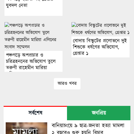
যুবদল নেতা
বোদায় বিস্কুটের প্রলোভনে দুই
শিশুকে ধর্ষণের অভিযোগ,
গ্রেপ্তার ১
পঞ্চগড়ে অপপ্রচার ও
চরিত্রহননের অভিযোগ তুলে
তরুণী রাহেমীন মারিয়া
এলিনের সংবাদ সম্মেলন
আরও খবর
সর্বশেষ
জনপ্রিয়
বানিয়াচংয়ে ৯ ছাত্র-জনতা হত্যা মামলা
২ বছরেও শুরু হয়নি বিচার