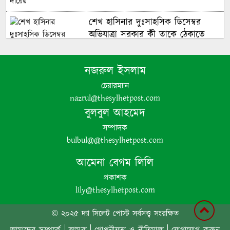
শেখ হাসিনার দুঃসাহসিক ডিসেম্বর
অভিযাত্রা সরকার কী তাকে ঠেকাতে
পারবে ||
নজরুল ইসলাম
হবিগঞ্জে ভারতীয় অবৈধ পণ্য আটক
চেয়ারম্যান
nazrul@thesylhetpost.com
বুলবুল আহমেদ
নবীগঞ্জে গৃহবধূর ঝুলন্ত মরদেহ উদ্ধার
সম্পাদক
bulbul@@thesylhetpost.com
পঞ্চগড়ে অপপ্রচার ও চরিত্রহননের
আমেনা বেগম লিলি
অভিযোগ তুলে তরুণী রাহেমীন মারিয়া
প্রকাশক
এলিনের সংবাদ সম্মেলন
lily@thesylhetpost.com
© ২০২৫ দ্যা সিলেট পোস্ট সর্বসত্ত্ব সংরক্ষিত