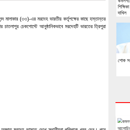
কমলগঞ্
শিক্ষিক
দাখিল
্দ মালাকার (৩৩)-এর মরদেহ ভারতীয় কর্তৃপক্ষের কাছে হস্তান্তর
 চাতলাপুর চেকপোস্টে আনুষ্ঠানিকভাবে মরদেহটি ভারতের ত্রিপুরা
শোক স
ি অজ্ঞাত মরদেহ ভাসতে দেখে স্থানীয়রা পুলিশকে খবর দেন। পরে