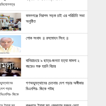
কমলগঞ্জে নিরাপদ সড়ক চাই এর পরিচিতি সভা
অনুষ্ঠিত
শোক সংবাদ ॥ রসমোহন সিংহ ॥
বানিয়াচংয়ে ৯ ছাত্র-জনতা হত্যা মামলা ২
বছরেও শুরু হয়নি বিচার
গণঅভ্যুত্থানের চেতনায় দেশ গড়ার অঙ্গীকার
বিএনপির- জিকে গউছ
পঞ্চগড়ে ইয়াবা সহ গ্রেপ্তার যুবদল নেতা