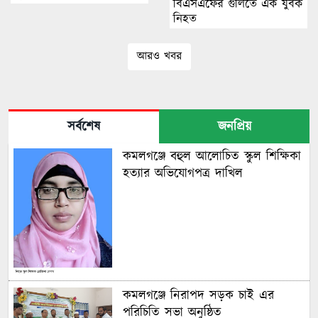
বিএসএফের গুলিতে এক যুবক
নিহত
আরও খবর
সর্বশেষ
জনপ্রিয়
কমলগঞ্জে বহুল আলোচিত স্কুল শিক্ষিকা
হত্যার অভিযোগপত্র দাখিল
কমলগঞ্জে নিরাপদ সড়ক চাই এর
পরিচিতি সভা অনুষ্ঠিত