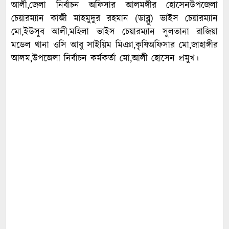
আলী,জেলা নির্বাচন অফিসার আলমঙ্গীর হোসেনউপজেলা
চেয়ারম্যান কাজী মাহমুদুর রহমান (ডাব্লু) ভাইস চেয়ারম্যান
মো,ইউসুব আলী,মহিলা ভাইস চেয়ারম্যান সুলতানা রাজিয়া
মডেল থানা ওসি আবু সাইয়িম মিঞা,কৃষিঅফিসার মো,জাহাঙ্গীর
আলম,উপজেলা নির্বাচন কর্মকর্তা মো,আলী হোসেন প্রমুখ।