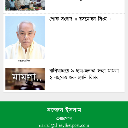
শোক সংবাদ ॥ রসমোহন সিংহ ॥
বানিয়াচংয়ে ৯ ছাত্র-জনতা হত্যা মামলা
২ বছরেও শুরু হয়নি বিচার
গণঅভ্যুত্থানের চেতনায় দেশ গড়ার
অঙ্গীকার বিএনপির- জিকে গউছ
নজরুল ইসলাম
চেয়ারম্যান
পঞ্চগড়ে ইয়াবা সহ গ্রেপ্তার যুবদল নেতা
nazrul@thesylhetpost.com