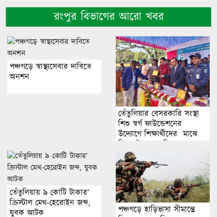
রংপুর বিভাগের আরো খবর
পঞ্চগড়ে স্বাস্থ্যসেবার দাবিতে
অনশন
তেঁতুলিয়ার বেসরকারি সংস্থা
শিশু স্বর্গ ফাউন্ডেশনের
উদ্যোগে শিক্ষার্থীদের মাঝে
শিক্ষা উপকরণ বিতরন
তেঁতুলিয়ায় ৯ কোটি টাকার’
ক্রিস্টাল মেথ-হেরোইন জব্দ,
পঞ্চগড়ে হাড়িভাসা সীমান্তে
যুবক আটক