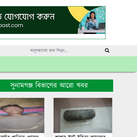
সুনামগঞ্জ বিভাগের আরো খবর