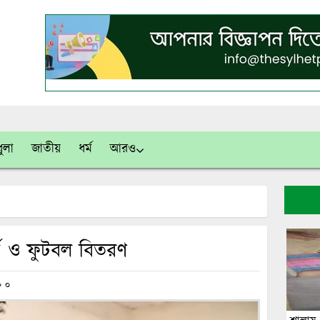
ুলা
জাতীয়
ধর্ম
আরও
্সি ও ফুটবল বিতরণ
০