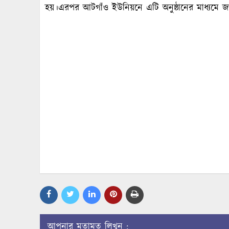
হয়।এরপর আটগাঁও ইউনিয়নে এটি অনুষ্ঠানের মাধ্যমে জা
আপনার মতামত লিখুন :