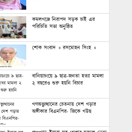
কমলগঞ্জে নিরাপদ সড়ক চাই এর
পরিচিতি সভা অনুষ্ঠিত
শোক সংবাদ ॥ রসমোহন সিংহ ॥
বানিয়াচংয়ে ৯ ছাত্র-জনতা হত্যা মামলা
২ বছরেও শুরু হয়নি বিচার
গণঅভ্যুত্থানের চেতনায় দেশ গড়ার
অঙ্গীকার বিএনপির- জিকে গউছ