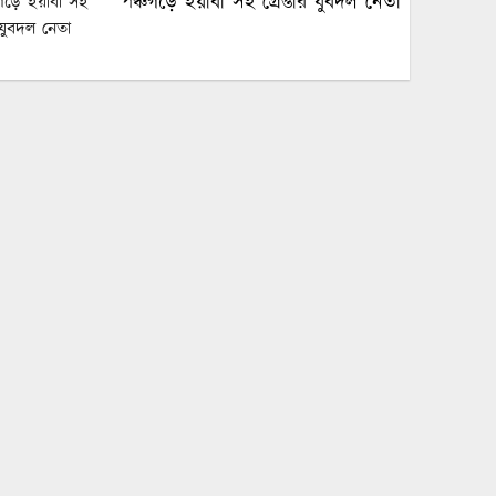
পঞ্চগড়ে ইয়াবা সহ গ্রেপ্তার যুবদল নেতা
পঞ্চগড়ে এক শিক্ষককে গাছে বেঁধে
মধ্যযুগীয় কায়দায় নির্যাতন, থানায়
এজাহার দায়ের
শেখ হাসিনার দুঃসাহসিক ডিসেম্বর
অভিযাত্রা সরকার কী তাকে ঠেকাতে
পারবে ||
হবিগঞ্জে ভারতীয় অবৈধ পণ্য আটক
নবীগঞ্জে গৃহবধূর ঝুলন্ত মরদেহ উদ্ধার