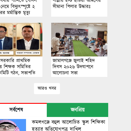
য় বর্ষার পানিতে গোসল
শাল্লায় ইস্ট ইন্ডিয়া আমলের
েমে বিদ্যুৎস্পৃষ্টে ২
সীমানা পিলার উদ্ধারঃ
 মর্মান্তিক মৃত্যু
য় সরকারি প্রাথমিক
জামালগঞ্জে জুলাই শহিদ
লয় শিক্ষক সমিতির
দিবস ২০২৬ উদযাপনে
কমিটি গঠন, সভাপতি
আলোচনা সভা
ও সম্পাদক মোস্তাক
আরও খবর
সর্বশেষ
জনপ্রিয়
কমলগঞ্জে বহুল আলোচিত স্কুল শিক্ষিকা
হত্যার অভিযোগপত্র দাখিল