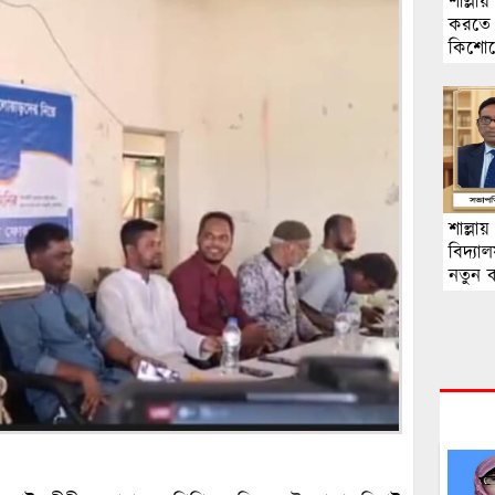
শাল্লা
করতে ন
কিশোরের
শাল্লা
বিদ্যা
নতুন 
মনোজ 