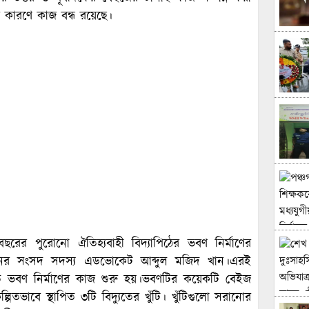
ার কারণে কাজ বন্ধ রয়েছে।
শতবছরের পুরোনো ঐতিহ্যবাহী বিদ্যাপিঠের ভবণ নির্মাণের
সনের সংসদ সদস্য এডভোকেট আব্দুল মজিদ খান।এরই
িতে ভবণ নির্মাণের কাজ শুরু হয়।ভবণটির কয়েকটি বেইজ
িতভাবে স্থাপিত ৩টি বিদ্যুতের খুঁটি। খুঁটিগুলো সরানোর