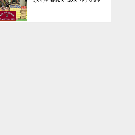
হবিগঞ্জে ভারতীয় অবৈধ পণ্য আটক
নবীগঞ্জে গৃহবধূর ঝুলন্ত মরদেহ উদ্ধার
পঞ্চগড়ে অপপ্রচার ও চরিত্রহননের
অভিযোগ তুলে তরুণী রাহেমীন মারিয়া
এলিনের সংবাদ সম্মেলন
বোদায় বিস্কুটের প্রলোভনে দুই শিশুকে
ধর্ষণের অভিযোগ, গ্রেপ্তার ১
অর্থের অভাবে সৌদি আরব থেকে দেশে
ফিরছে না হবিগঞ্জের দুলনের মরদেহ