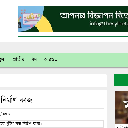
ুলা
জাতীয়
ধর্ম
আরও
ধ নির্মাণ কাজ।
ন /
০