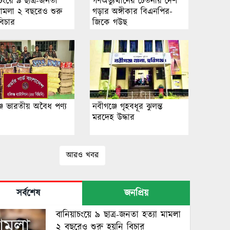
চংয়ে ৯ ছাত্র-জনতা
গণঅভ্যুত্থানের চেতনায় দেশ
মামলা ২ বছরেও শুরু
গড়ার অঙ্গীকার বিএনপির-
বিচার
জিকে গউছ
জে ভারতীয় অবৈধ পণ্য
নবীগঞ্জে গৃহবধূর ঝুলন্ত
মরদেহ উদ্ধার
আরও খবর
সর্বশেষ
জনপ্রিয়
বানিয়াচংয়ে ৯ ছাত্র-জনতা হত্যা মামলা
২ বছরেও শুরু হয়নি বিচার