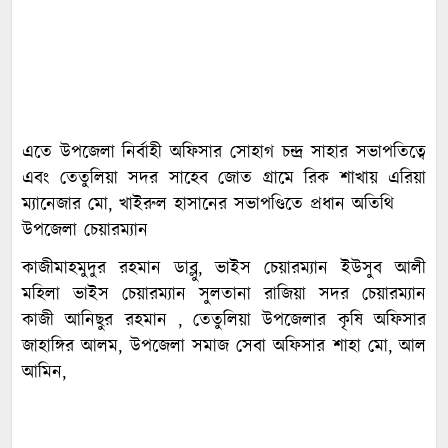
এতে উপজেলা নির্বাহী অফিসার সোহাগ চন্দ্র সাহার সভাপতিত্বে
এবং তেতুলিয়া সদর সাহেব জোত গ্রামে রিক শাখায় এরিয়া
ম্যানেজার মো, খাইরুল হাসানের সভাপণ্ডিতে প্রধান অতিথি
উপজেলা চেয়ারম্যান
কাজীমাহমুদুর রহমান ডাব্লু, ভাইস চেয়ারম্যান ইউসুব আলী
মহিলা ভাইস চেয়ারম্যান সুলতানা রাজিয়া সদর চেয়ারম্যান
কাজী আনিছুর রহমান , তেতুলিয়া উপজেলার কৃষি অফিসার
জাহাঙ্গির আলম, উপজেলা সমাজ সেবা অফিসার শাহা মো, আল
আমিন,