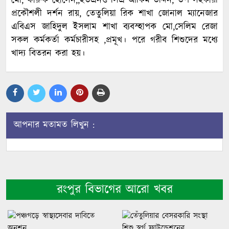
মো, ফারুক হোসেন,,ইউএনও সিএ আকিম উদ্দিন, উপ সহকারী
প্রকৌশলী দর্শন রায়, তেতুলিয়া রিক শাখা জোনাল ম্যানেজার
এবিএস জাহিদুল ইসলাম শাখা ব্যবস্হাপক মো,সেলিম রেজা
সকল কর্মকর্তা কর্মচারীসহ ,প্রমূখ। পরে গরীব শিশুদের মধ্যে
খাদ্য বিতরন করা হয়।
আপনার মতামত লিখুন :
রংপুর বিভাগের আরো খবর