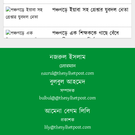
পঞ্চগড়ে ইয়াবা সহ গ্রেপ্তার যুবদল নেতা
পঞ্চগড়ে এক শিক্ষককে গাছে বেঁধে
মধ্যযুগীয় কায়দায় নির্যাতন, থানায়
এজাহার দায়ের
নজরুল ইসলাম
চেয়ারম্যান
nazrul@thesylhetpost.com
শেখ হাসিনার দুঃসাহসিক ডিসেম্বর
বুলবুল আহমেদ
অভিযাত্রা সরকার কী তাকে ঠেকাতে
পারবে ||
সম্পাদক
bulbul@@thesylhetpost.com
হবিগঞ্জে ভারতীয় অবৈধ পণ্য আটক
আমেনা বেগম লিলি
প্রকাশক
lily@thesylhetpost.com
নবীগঞ্জে গৃহবধূর ঝুলন্ত মরদেহ উদ্ধার