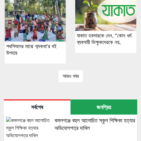
যাকাত হকদারকে দেন, “কোন ধর্ম
ব্যবসায়ী ভিক্ষুকদেরকে নয়,
পথশিশুদের মাঝে শব্দকথা’র বই
উপহার
আরও খবর
সর্বশেষ
জনপ্রিয়
কমলগঞ্জে বহুল আলোচিত স্কুল শিক্ষিকা হত্যার
অভিযোগপত্র দাখিল