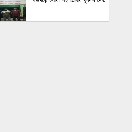
পঞ্চগড়ে ইয়াবা সহ গ্রেপ্তার যুবদল নেতা
পঞ্চগড়ে এক শিক্ষককে গাছে বেঁধে
মধ্যযুগীয় কায়দায় নির্যাতন, থানায়
এজাহার দায়ের
শেখ হাসিনার দুঃসাহসিক ডিসেম্বর
অভিযাত্রা সরকার কী তাকে ঠেকাতে
পারবে ||
হবিগঞ্জে ভারতীয় অবৈধ পণ্য আটক
নবীগঞ্জে গৃহবধূর ঝুলন্ত মরদেহ উদ্ধার