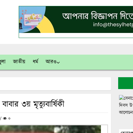
ুলা
জাতীয়
ধর্ম
আরও
ার ৩য় মৃত্যুবার্ষিকী
 /
০