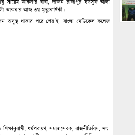
আবু সায়েম আকন’র বাবা, দক্ষিন রাজাপুর ইউসুফ আলী
লী আকন’র আজ ৩য় মৃত্যুবার্ষিকী।
ঘদিন অসুস্থ থাকার পরে শের-ই- বাংলা মেডিকেল কলেজ
িক্ষানুরাগী, ধর্মপরায়ণ, সমাজসেবক, রাজনীতিবিদ, সৎ-