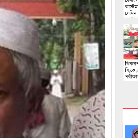
বেনাপো
কাস্ট
সেমিন
অনুষ্ঠি
ঝিকরগ
বি,কে,
পরীক্
পুরস্ক