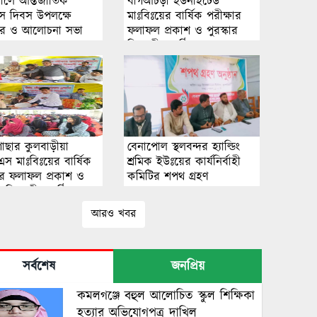
লে আন্তর্জাতিক
বাগআঁচড়া ইউনাইটেড
মস দিবস উপলক্ষে
মাঃবিঃয়ের বার্ষিক পরীক্ষার
ার ও আলোচনা সভা
ফলাফল প্রকাশ ও পুরস্কার
ত
বিতরণী অনুষ্ঠিত।
াছার কুলবাড়ীয়া
বেনাপোল স্থলবন্দর হ্যাল্ডিং
এস মাঃবিঃয়ের বার্ষিক
শ্রমিক ইউঃয়ের কার্যনির্বাহী
ষার ফলাফল প্রকাশ ও
কমিটির শপথ গ্রহণ
ার বিতরণী অনুষ্ঠিত।
আরও খবর
সর্বশেষ
জনপ্রিয়
কমলগঞ্জে বহুল আলোচিত স্কুল শিক্ষিকা
হত্যার অভিযোগপত্র দাখিল