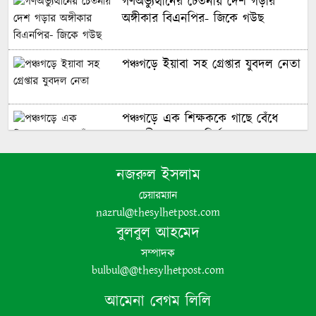
গণঅভ্যুত্থানের চেতনায় দেশ গড়ার
অঙ্গীকার বিএনপির- জিকে গউছ
পঞ্চগড়ে ইয়াবা সহ গ্রেপ্তার যুবদল নেতা
পঞ্চগড়ে এক শিক্ষককে গাছে বেঁধে
মধ্যযুগীয় কায়দায় নির্যাতন, থানায়
এজাহার দায়ের
নজরুল ইসলাম
চেয়ারম্যান
nazrul@thesylhetpost.com
শেখ হাসিনার দুঃসাহসিক ডিসেম্বর
বুলবুল আহমেদ
অভিযাত্রা সরকার কী তাকে ঠেকাতে
পারবে ||
সম্পাদক
bulbul@@thesylhetpost.com
হবিগঞ্জে ভারতীয় অবৈধ পণ্য আটক
আমেনা বেগম লিলি