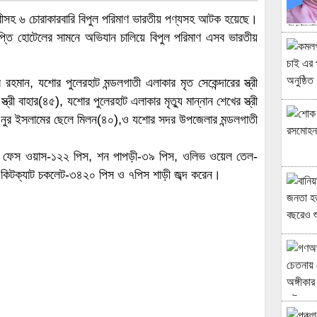
ারীসহ ৬ চোরাকারবারি বিপুল পরিমাণ ভারতীয় পণ্যসহ আটক হয়েছে।
ৃপ্তি হোটেলের সামনে অভিযান চালিয়ে বিপুল পরিমাণ এসব ভারতীয়
মান, যশোর পুলেরহাট মন্ডলগাতী এলাকার মৃত সেকেন্দারের স্ত্রী
স্ত্রী বাহার(৪৫), যশোর পুলেরহাট এলাকার মৃত্যু মান্নান শেখের স্ত্রী
ত নুর ইসলামের ছেলে মিলন(৪০),ও যশোর সদর উপজেলার মন্ডলগাতী
ডস ফেস ওয়াস-১২২ পিস, শন পাপড়ী-৩৯ পিস, ওলিভ ওয়েল তেল-
 কিটক্যাট চকলেট-৩৪২০ পিস ও ৭পিস শাড়ী জব্দ করেন।