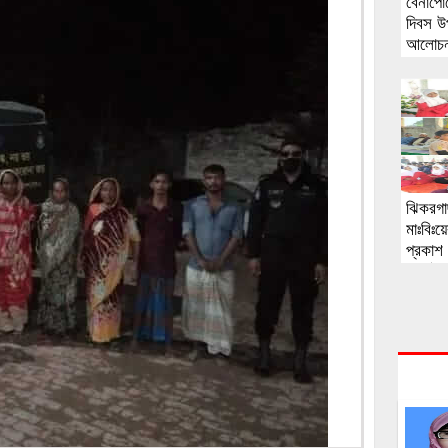
বেনাপো
দিবস উ
আলোচনা
ঝিকরগা
মাঃবিঃয়
প্রকাশ 
অনুষ্ঠি