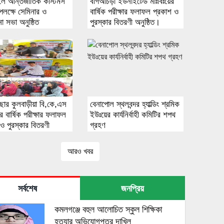
লে আন্তর্জাতিক কাস্টমস
বাগআঁচড়া ইউনাইটেড মাঃবিঃয়ের
পলক্ষে সেমিনার ও
বার্ষিক পরীক্ষার ফলাফল প্রকাশ ও
 সভা অনুষ্ঠিত
পুরস্কার বিতরণী অনুষ্ঠিত।
ছার কুলবাড়ীয়া বি,কে,এস
বেনাপোল স্থলবন্দর হ্যাল্ডিং শ্রমিক
ের বার্ষিক পরীক্ষার ফলাফল
ইউঃয়ের কার্যনির্বাহী কমিটির শপথ
ও পুরস্কার বিতরণী
গ্রহণ
ত।
আরও খবর
সর্বশেষ
জনপ্রিয়
কমলগঞ্জে বহুল আলোচিত স্কুল শিক্ষিকা
হত্যার অভিযোগপত্র দাখিল