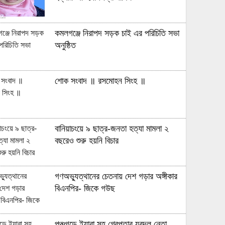
কমলগঞ্জে নিরাপদ সড়ক চাই এর পরিচিতি সভা
অনুষ্ঠিত
শোক সংবাদ ॥ রসমোহন সিংহ ॥
বানিয়াচংয়ে ৯ ছাত্র-জনতা হত্যা মামলা ২
বছরেও শুরু হয়নি বিচার
গণঅভ্যুত্থানের চেতনায় দেশ গড়ার অঙ্গীকার
বিএনপির- জিকে গউছ
পঞ্চগড়ে ইয়াবা সহ গ্রেপ্তার যুবদল নেতা