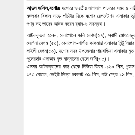
আব্দুল জলিল,যশোরঃ
যশোরে ভারতীয় মালামাল পাচারের সময় ৪ ন
মঙ্গলবার বিকাল সাড়ে পাঁচটার দিকে যশোর রেলস্টেশন এলাকার ত
পণ্য সহ তাদের আটক করেন র‌্যাব-৬ সদস্যরা।
আটককৃতরা হলেন, বেনাপোলে ডলি বেগম(২৭), স্বামী মোখলেছুর রহ
সেলিনা বেগম (৫০), বেনাপোল-শার্শায় কাকমারি এলাকার মিন্টু মিয়ার 
লাইলী বেগম(৫০), যশোর সদর উপজেলার পাচবাড়িয়া এলাকার মৃ
পুলেরহাট এলাকার মৃত মান্নানের ছেলে জনি(৩৫)।
এসময় আটককৃতদের কাছ থেকে নিভিয়া ক্রিম -১৬০ পিস, পন্
১৭৩ বোতল, ডেইরী মিল্ক চকলেট-৩৯ পিস, বডি স্প্রে-১৬ পিস,