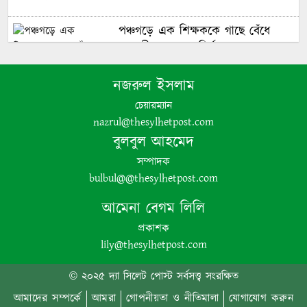
পঞ্চগড়ে এক শিক্ষককে গাছে বেঁধে
মধ্যযুগীয় কায়দায় নির্যাতন, থানায়
এজাহার দায়ের
নজরুল ইসলাম
চেয়ারম্যান
nazrul@thesylhetpost.com
শেখ হাসিনার দুঃসাহসিক ডিসেম্বর
বুলবুল আহমেদ
অভিযাত্রা সরকার কী তাকে ঠেকাতে
পারবে ||
সম্পাদক
bulbul@@thesylhetpost.com
হবিগঞ্জে ভারতীয় অবৈধ পণ্য আটক
আমেনা বেগম লিলি
প্রকাশক
lily@thesylhetpost.com
নবীগঞ্জে গৃহবধূর ঝুলন্ত মরদেহ উদ্ধার
© ২০২৫ দ্যা সিলেট পোস্ট সর্বসত্ত্ব সংরক্ষিত
আমাদের সম্পর্কে
আমরা
গোপনীয়তা ও নীতিমালা
যোগাযোগ করুন