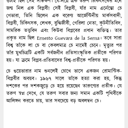
ওটাই ছিল সেই সন্ধিক্ষণ। যে-লগ্নে এক তরুণ চিকিত্‍সকের মনে
জন্ম নিল এক বিপ্লবী! সেই বিপ্লবী, যাঁর নাম এর্নেস্তো চে
গেভারা, তিনি ছিলেন এক বরেণ্য আর্জেন্টিনীয় মার্কসবাদী,
বিপ্লবী, চিকিৎসক, লেখক, বুদ্ধিজীবী, গেরিলা নেতা, কূটনীতিবিদ,
সামরিক তত্ত্ববিদ এবং কিউবা বিপ্লবের প্রধান ব্যক্তিত্ব। তার
প্রকৃত নাম ছিল Ernesto Guevara de la Serna। তবে সারা
বিশ্ব তাঁকে লা চে বা কেবলমাত্র চে নামেই চেনে। মৃত্যুর পর
তাঁর মুখচিত্রটি একটি সর্বজনীন প্রতিসাংস্কৃতিক প্রতীকে পরিণত
হয়। যা ক্রমে বিপ্লব-প্রতিবাদের বিশ্ব-প্রতীকে পরিণত হয়।
চে গুয়েভারার নাম শুনলেই চোখে ভাসে একজন রোমান্টিক-
বিপ্লবীর অবয়ব। ১৯৬৭ সালে তাঁকে হত্যা করা হয়, কিন্তু
দশকের পর দশকজুড়ে চে হয়ে রয়েছেন তারুণ্যের প্রতীক। যে
তরুণ স্বপ্ন দেখে, যে তরুণ সবার জন্য সমান একটি পৃথিবীকে
আলিঙ্গন করতে চায়, তার সবচেয়ে বড় অবলম্বন চে।