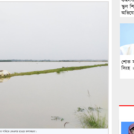
কমলগঞ
স্কুল শ
অভিযো
শোক 
সিংহ 