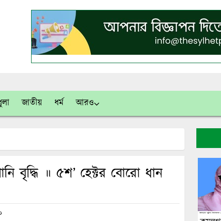
ুলা
জাতীয়
ধর্ম
আরও
পানি বৃদ্ধি ॥ ৫শ’ হেক্টর বোরো ধান
০