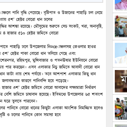
্চলে পানি বৃদ্ধি পেয়েছে। বৃষ্টিপাত ও উজানের পাহাড়ি ঢল নেমে
রায় ৫শ’ হেক্টর বোরো ধান ঢলের
দ্ধির আশঙ্কা রয়েছে। মৌসুমের শুরুতে সেচ সংকট, খরা, অনাবৃষ্টি,
মে ৪ হাজার ৫১০ হেক্টর জমিতে বোরো
ৃষ্টিপাতে পাহাড়ি ঢলে উপজেলার নি¤œাঞ্চলসহ কেওলার হাওর
য় ৫শ’ হেক্টর পাকা বোরো ধান তলিয়ে গেছে এবং
শেরনগর, রহিমপুর, মুন্সিবাজার ও পতনঊষার ইউনিয়নে বোরো
স্ত সময় পার করছেন। এসব এলাকার নিচু জমিতে আবাদী বোরো ধান
 কাটা প্রায় শেষ পর্যায়ে। তবে আশপাশ এলাকার কিছু ধান
 জলাবদ্ধতার কারণে পানিবন্দি হয়ে পড়েছে।
াজার ৩শ’ হেক্টর জমিতে বোরো আবাদের লক্ষ্যমাত্রা নির্ধারণ
টর বেশি জমিতে চাষাবাদ হয়েছে। ইতিমধ্যে উপজেলার ৬৫ শতাংশ
ধান ঘরে তুলতে পারবেন।
ও ঢলের পানিতে বোরো ধানের কিছুটা এলাকা আংশিক নিমজ্জিত হলেও
 বৃষ্টি ও ঢলের পানিতে কোন সমস্যা হবে