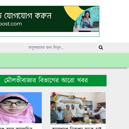
মৌলভীবাজার বিভাগের আরো খবর