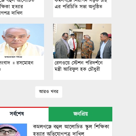
্জে বহুল আলোচিত
কমলগঞ্জে নিরাপদ সড়ক চাই
িক্ষিকা হত্যার
এর পরিচিতি সভা অনুষ্ঠিত
গপত্র দাখিল
সংবাদ ॥ রসমোহন
রেলওয়ে স্টেশন পরিদর্শনে
॥
মন্ত্রী আরিফুল হক চৌধুরী
আরও খবর
সর্বশেষ
জনপ্রিয়
কমলগঞ্জে বহুল আলোচিত স্কুল শিক্ষিকা
হত্যার অভিযোগপত্র দাখিল