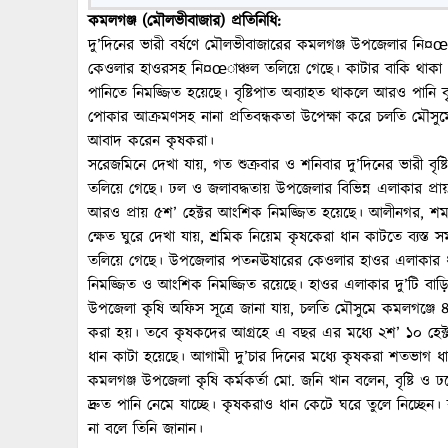
কমলগঞ্জ (মৌলভীবাজার) প্রতিনিধি:
দু’দিনের ভারী বর্ষণে মৌলভীবাজারের কমলগঞ্জ উপজেলার নি¤œাঞ
কেওলার হাওরসহ নি¤œাঞ্চল তলিয়ে গেছে। কাটার বাকি থাকা প্
পানিতে নিমজ্জিত হয়েছে। বৃষ্টিপাত অব্যাহত থাকলে আরও পানি বৃ
পোকার আক্রমণসহ নানা প্রতিবন্ধকতা উপেক্ষা করে চলতি মৌসু
আবাদ করেন কৃষকরা।
সরেজমিনে দেখা যায়, গত শুক্রবার ও শনিবার দু’দিনের ভারী ব
তলিয়ে গেছে। ঢল ও জলাবদ্ধতায় উপজেলার বিভিন্ন এলাকার প্রা
আরও প্রায় ৫শ’ হেক্টর আংশিক নিমজ্জিত হয়েছে। আলীনগর, শম
ক্ষেত ঘুরে দেখা যায়, শ্রমিক নিয়েম কৃষকেরা ধান কাটতে ব্য
তলিয়ে গেছে। উপজেলার পতনঊষারের কেওলার হাওর এলাকার ধান
নিমজ্জিত ও আংশিক নিমজ্জিত রয়েছে। হাওর এলাকার দু’টি বাড়ি
উপজেলা কৃষি অফিস সূত্রে জানা যায়, চলতি মৌসুমে কমলগঞ্জে ৪ হ
করা হয়। তবে কৃষকদের আগ্রহে এ বছর এর মধ্যে ২শ’ ১০ হেক্
ধান কাটা হয়েছে। আগামী দু’চার দিনের মধ্যে কৃষকরা শতভাগ 
কমলগঞ্জ উপজেলা কৃষি কর্মকর্তা মো. জনি খান বলেন, বৃষ্টি 
দ্রুত পানি নেমে যাচ্ছে। কৃষকরাও ধান কেটে ঘরে তুলে নিচ্ছেন।
না বলে তিনি জানান।