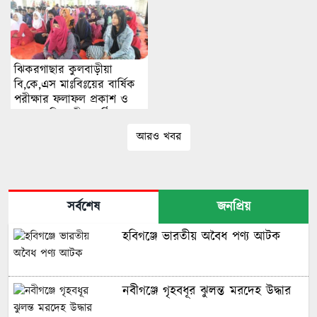
ঝিকরগাছার কুলবাড়ীয়া
বি,কে,এস মাঃবিঃয়ের বার্ষিক
পরীক্ষার ফলাফল প্রকাশ ও
পুরস্কার বিতরণী অনুষ্ঠিত।
আরও খবর
সর্বশেষ
জনপ্রিয়
হবিগঞ্জে ভারতীয় অবৈধ পণ্য আটক
নবীগঞ্জে গৃহবধূর ঝুলন্ত মরদেহ উদ্ধার