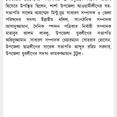
হিসেবে উপস্থিত ছিলেন, শার্শা উপজেলা আওয়ামীলীগের সহ-
সভাপতি সালেহ আহম্মেদ মিন্টু,যুগ্ন সাধারণ সম্পাদক ও জেলা
পরিষদের সদস্য ইব্রাহীম খলিল, সাংগঠনিক সম্পাদক
আসাদুজ্জামান, দৈনিক স্পন্দন পত্রিকার নির্বাহী সম্পাদক
মাহাবুব আলম লাবলু, উপজেলা যুবলীগের সভাপতি
অহিদুজ্জামান ,সাধারণ সম্পাদক চেয়ারম্যান সোহরাব হোসেন,
উপজেলা ছাত্রলীগের সাবেক সভাপতি আব্দুর রহিম সরদার,
উপজেলা যুবলীগের সদস্য কামরুজ্জামান টুটুল।