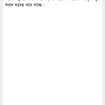
করার ষড়যন্ত্র করে যাচ্ছে।