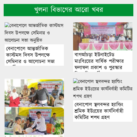
খুলনা বিভাগের আরো খবর
বেনাপোলে আন্তর্জাতিক
বাগআঁচড়া ইউনাইটেড
কাস্টমস দিবস উপলক্ষে
মাঃবিঃয়ের বার্ষিক পরীক্ষার
সেমিনার ও আলোচনা সভা
ফলাফল প্রকাশ ও পুরস্কার
অনুষ্ঠিত
বিতরণী অনুষ্ঠিত।
বেনাপোল স্থলবন্দর হ্যাল্ডিং
শ্রমিক ইউঃয়ের কার্যনির্বাহী
কমিটির শপথ গ্রহণ