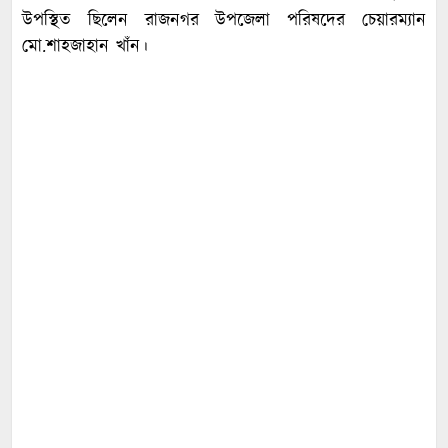
উপস্থিত ছিলেন রাজনগর উপজেলা পরিষদের চেয়ারম্যান
মো.শাহজাহান খাঁন।