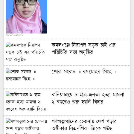
কমলগঞ্জে নিরাপদ সড়ক চাই এর
পরিচিতি সভা অনুষ্ঠিত
শোক সংবাদ ॥ রসমোহন সিংহ ॥
বানিয়াচংয়ে ৯ ছাত্র-জনতা হত্যা মামলা
২ বছরেও শুরু হয়নি বিচার
গণঅভ্যুত্থানের চেতনায় দেশ গড়ার
অঙ্গীকার বিএনপির- জিকে গউছ