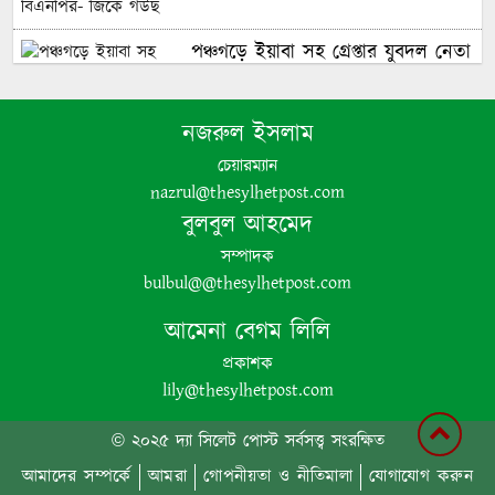
পঞ্চগড়ে ইয়াবা সহ গ্রেপ্তার যুবদল নেতা
নজরুল ইসলাম
পঞ্চগড়ে এক শিক্ষককে গাছে বেঁধে
মধ্যযুগীয় কায়দায় নির্যাতন, থানায়
চেয়ারম্যান
এজাহার দায়ের
nazrul@thesylhetpost.com
বুলবুল আহমেদ
সম্পাদক
bulbul@@thesylhetpost.com
শেখ হাসিনার দুঃসাহসিক ডিসেম্বর
অভিযাত্রা সরকার কী তাকে ঠেকাতে
আমেনা বেগম লিলি
পারবে ||
প্রকাশক
lily@thesylhetpost.com
হবিগঞ্জে ভারতীয় অবৈধ পণ্য আটক
© ২০২৫ দ্যা সিলেট পোস্ট সর্বসত্ত্ব সংরক্ষিত
আমাদের সম্পর্কে
আমরা
গোপনীয়তা ও নীতিমালা
যোগাযোগ করুন