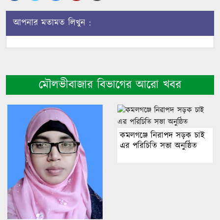
আপনার মতামত লিখুন :
মৌলভীবাজার বিভাগের আরো খবর
কমলগঞ্জে নিরাপদ সড়ক চাই
এর পরিচিতি সভা অনুষ্ঠিত