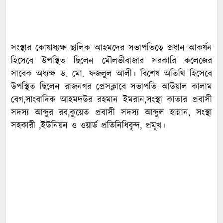
সংস্থার কোষাধ্যক্ষ ছালিক আহমদের সভাপতিত্বে প্রধান আকর্ষন
হিসেবে উপস্থিত ছিলেন মৌলভীবাজার সরকারি কলেজের
সাবেক অধ্যক্ষ ড. মো. ফজলুল আলী। বিশেষ অতিথি হিসেবে
উপস্থিত ছিলেন রাজনগর প্রেসক্লাবে সভাপতি আউয়াল কালাম
বেগ,সাংবাদিক আহমদউর রহমান ইমরান,সংস্থা কাতার প্রবাসী
সদস্য আব্দুর রব,কুয়েত প্রবাসী সদস্য আব্দুল হান্নান, সংস্থা
সহকারী ,ইউনিয়ন ও ওয়ার্ড প্রতিনিধিবৃন্দ, প্রমূখ।