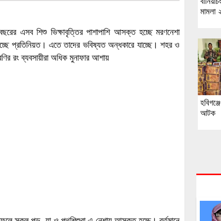
বানিয়াচ
মামলা ২
ছরের এসব শিশু ভিক্ষাবৃত্তির পাশাপাশি আসক্ত হচ্ছে মরণনেশা
হচ্ছে প্রতিনিয়ত। এতে তাদের ভবিষ্যত অন্ধকারে যাচ্ছে। শহর ও
ির রং ব্যবসায়ীরা অধিক মুনাফার আশায়
হবিগঞ্জ
আটক
। ফলে স্কুল পড়–য়া ও পথশিশুরা এ নেশায় আসক্ত হচ্চে। বর্তমানে