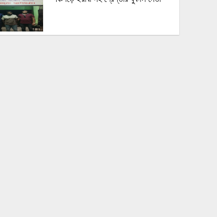
পঞ্চগড়ে এক শিক্ষককে গাছে বেঁধে মধ্যযুগীয়
কায়দায় নির্যাতন, থানায় এজাহার দায়ের
শেখ হাসিনার দুঃসাহসিক ডিসেম্বর অভিযাত্রা
সরকার কী তাকে ঠেকাতে পারবে ||
হবিগঞ্জে ভারতীয় অবৈধ পণ্য আটক
নবীগঞ্জে গৃহবধূর ঝুলন্ত মরদেহ উদ্ধার