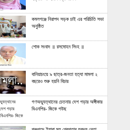
কমলগঞ্জে নিরাপদ সড়ক চাই এর পরিচিতি সভা
অনুষ্ঠিত
শোক সংবাদ ॥ রসমোহন সিংহ ॥
বানিয়াচংয়ে ৯ ছাত্র-জনতা হত্যা মামলা ২
বছরেও শুরু হয়নি বিচার
গণঅভ্যুত্থানের চেতনায় দেশ গড়ার অঙ্গীকার
বিএনপির- জিকে গউছ
পঞ্চগড়ে ইয়াবা সহ গ্রেপ্তার যুবদল নেতা