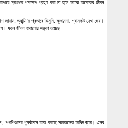
 ব্যাপারে দ্রæত পদক্ষেপ গ্রহণ করা না হলে আরো অনেকের জীবন
ান, ড্যান্ডি’র প্রভাবে ঝিমুনি, ক্ষুধামন্দা, শ্বাসকষ্ট দেখা দেয়।
অঙ্গ। ফলে জীবন হারানোর শঙ্কা রয়েছে।
লেন, ‘পথশিশুদের পুনর্বাসনে কাজ করছে সমাজসেবা অধিদপ্তর। এসব