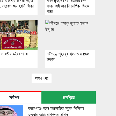
ংয়ে ৯ ছাত্র-জনতা হত্যা
গণঅভ্যুত্থানের চেতনায় দেশ
 বছরেও শুরু হয়নি বিচার
গড়ার অঙ্গীকার বিএনপির- জিকে
গউছ
ে ভারতীয় অবৈধ পণ্য
নবীগঞ্জে গৃহবধূর ঝুলন্ত মরদেহ
উদ্ধার
আরও খবর
সর্বশেষ
জনপ্রিয়
কমলগঞ্জে বহুল আলোচিত স্কুল শিক্ষিকা
হত্যার অভিযোগপত্র দাখিল